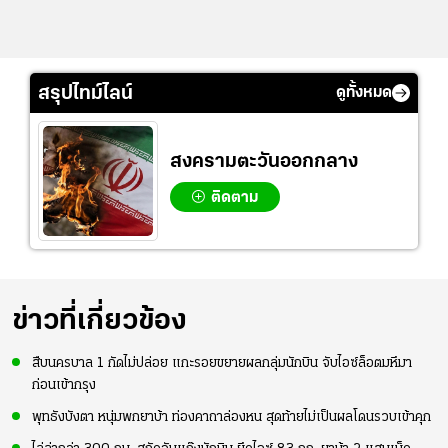
สรุปไทม์ไลน์
ดูทั้งหมด
สงครามตะวันออกกลาง
ติดตาม
ข่าวที่เกี่ยวข้อง
สืบนครบาล 1 กัดไม่ปล่อย แกะรอยขยายผลกลุ่มนักบิน จับไอซ์ล็อตมหึมา
ก่อนเข้ากรุง
พุทธังบังตา หนุ่มพกยาบ้า ท่องคาถาล่องหน สุดท้ายไม่เป็นผลโดนรวบเข้าคุก