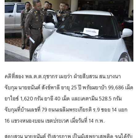
คดีที่สอง พล.ต.ต.ฤชากร เผยว่า ฝ่ายสืบสวน สน.บางนา
จับกุม นายอนันต์ สังข์พาลี อายุ 25 ปี พร้อมยาบ้า 99,686 เม็ด
ยาไอซ์ 1,620 กรัม ยาอี 40 เม็ด และเคตามีน 528.5 กรัม
จับกุมที่บ้านเลขที่ 79 ถนนเฉลิมพระเกียรติ ร.9 ซอย 14 แยก
16 แขวงหนองบอน เขตประเวศ เมื่อวันที่ 14 ก.พ.
สอบสวน นายอนันต์ รับสารภาพ เป็นผู้เสพยาเสพติด จนได้รับ