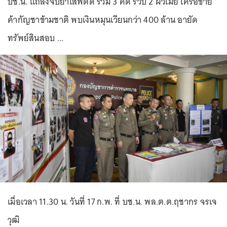
บช.น. แถลงจับยาเสพติด รวม 3 คดี รวบ 2 ผัวเมีย เครือข่าย
ค้ากัญชาข้ามชาติ พบเงินหมุนเวียนกว่า 400 ล้าน อายัด
ทรัพย์สินสอบ ...
เมื่อเวลา 11.30 น. วันที่ 17 ก.พ. ที่ บช.น. พล.ต.ต.ฤชากร จรเจ
วุฒิ