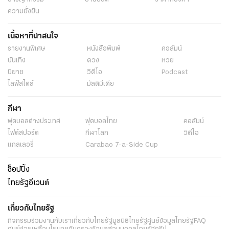
ความยั่งยืน
เนื้อหาที่น่าสนใจ
รายงานพิเศษ
หนังสือพิมพ์
คอลัมน์
บันเทิง
ดวง
หวย
นิยาย
วิดีโอ
Podcast
ไลฟ์สไตล์
มัลติมีเดีย
กีฬา
ฟุตบอลต่่างประเทศ
ฟุตบอลไทย
คอลัมน์
ไฟต์สปอร์ต
กีฬาโลก
วิดีโอ
แกลเลอรี่
Carabao 7-a-Side Cup
ช็อปปิ้ง
ไทยรัฐอีเวนต์
เกี่ยวกับไทยรัฐ
กิจกรรม
ร่วมงานกับเรา
เกี่ยวกับไทยรัฐ
มูลนิธิไทยรัฐ
ศูนย์ข้อมูลไทยรัฐ
FAQ