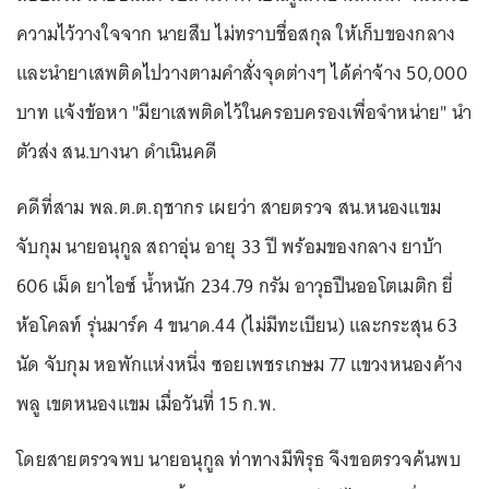
ความไว้วางใจจาก นายสืบ ไม่ทราบชื่อสกุล ให้เก็บของกลาง
และนำยาเสพติดไปวางตามคำสั่งจุดต่างๆ ได้ค่าจ้าง 50,000
บาท แจ้งข้อหา "มียาเสพติดไว้ในครอบครองเพื่อจำหน่าย" นำ
ตัวส่ง สน.บางนา ดำเนินคดี
คดีที่สาม พล.ต.ต.ฤชากร เผยว่า สายตรวจ สน.หนองแขม
จับกุม นายอนุกูล สถาอุ่น อายุ 33 ปี พร้อมของกลาง ยาบ้า
606 เม็ด ยาไอซ์ น้ำหนัก 234.79 กรัม อาวุธปืนออโตเมติก ยี่
ห้อโคลท์ รุ่นมาร์ค 4 ขนาด.44 (ไม่มีทะเบียน) และกระสุน 63
นัด จับกุม หอพักแห่งหนึ่ง ซอยเพชรเกษม 77 แขวงหนองค้าง
พลู เขตหนองแขม เมื่อวันที่ 15 ก.พ.
โดยสายตรวจพบ นายอนุกูล ท่าทางมีพิรุธ จึงขอตรวจค้นพบ