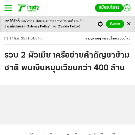
สมัครบริการ
เราใช้คุ้กกี้
เพื่อให้ทุกคนได้ประสบ
การณ์การใช้งานที่ดียิ่งขึ้น
+
ก
ก
-ก
รับทราบ
อ่านเพิ่มเติมคลิก
(Privacy Policy)
และ
(Cookie Policy)
17 ก.พ. 2561 14:04 น.
ข่าว
อาชญากรรม
ไทยรัฐออนไลน์
รวบ 2 ผัวเมีย เครือข่ายค้ากัญชาข้าม
ชาติ พบเงินหมุนเวียนกว่า 400 ล้าน
...