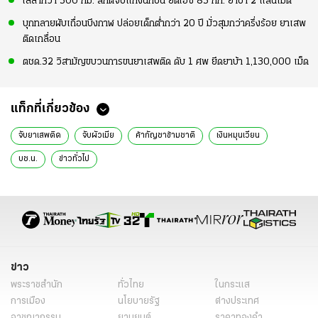
ไล่ล่ากว่า 300 กม. สกัดจับแก๊งนักบิน ยึดไอซ์ 83 กก. ยาบ้า 2 แสนเม็ด
บุกทลายผับเถื่อนบึงกาฬ ปล่อยเด็กต่ำกว่า 20 ปี มั่วสุมกว่าครึ่งร้อย ยาเสพ
ติดเกลื่อน
ตชด.32 วิสามัญขบวนการขนยาเสพติด ดับ 1 ศพ ยึดยาบ้า 1,130,000 เม็ด
แท็กที่เกี่ยวข้อง
จับยาเสพติด
จับผัวเมีย
ค้ากัญชาข้ามชาติ
เงินหมุนเวียน
บช.น.
ข่าวทั่วไป
ข่าว
พระราชสำนัก
ทั่วไทย
ในกระแส
การเมือง
นโยบายรัฐ
ต่างประเทศ
อาชญากรรม
ยานยนต์
ราคาทองคำ