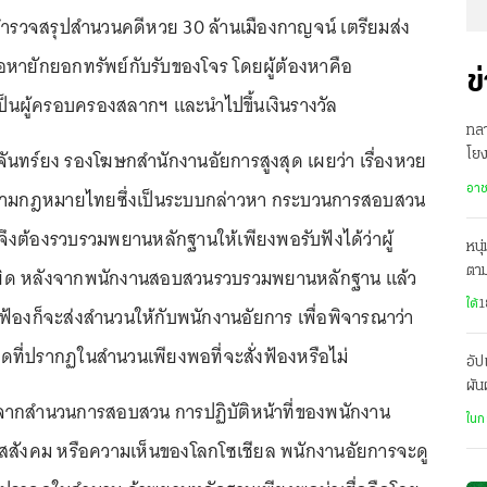
ณีตำรวจสรุปสำนวนคดีหวย 30 ล้านเมืองกาญจน์ เตรียมส่ง
หายักยอกทรัพย์กับรับของโจร โดยผู้ต้องหาคือ
ข
งเป็นผู้ครอบครองสลากฯ และนำไปขึ้นเงินรางวัล
ทล
จันทร์ยง รองโฆษกสำนักงานอัยการสูงสุด เผยว่า เรื่องหวย
โยง
บา
อา
อนตามกฎหมายไทยซึ่งเป็นระบบกล่าวหา กระบวนการสอบสวน
จึงต้องรวบรวมพยานหลักฐานให้เพียงพอรับฟังได้ว่าผู้
หนุ
ิด หลังจากพนักงานสอบสวนรวบรวมพยานหลักฐาน แล้ว
ตาม
ใต้
1
งฟ้องก็จะส่งสำนวนให้กับพนักงานอัยการ เพื่อพิจารณาว่า
ที่ปรากฏในสำนวนเพียงพอที่จะสั่งฟ้องหรือไม่
อัป
ผัน
ากสำนวนการสอบสวน การปฏิบัติหน้าที่ของพนักงาน
ปรั
ในก
แสสังคม หรือความเห็นของโลกโซเชียล พนักงานอัยการจะดู