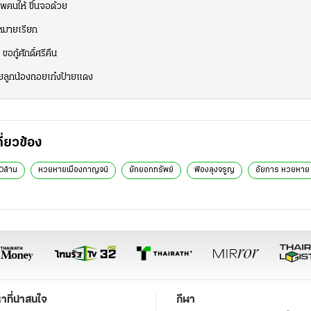
ภาพคนให้ ขึ้นจอด้วย
มหมายเรียก
อกู้ศักดิ์ศรีคืน
ยลูกน้องถอยเก๋งป้ายแดง
กี่ยวข้อง
ล้าน
หวยหายเมืองกาญจน์
ยักยอกทรัพย์
ฟ้องลุงจรูญ
อัยการ หวยหาย
หาที่น่าสนใจ
กีฬา