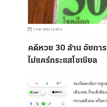
1 ก.พ. 2561 12:29 น.
คดีหวย 30 ล้าน อัยการชี
ไม่แคร์กระแสโซเชียล
รองโฆษกอัยการสูงส
+
ก
ก
-ก
เพียงพอ ก็จะสั่งฟ้อ
ฟังข่าว
Light
กระแสสังคม หรือคว