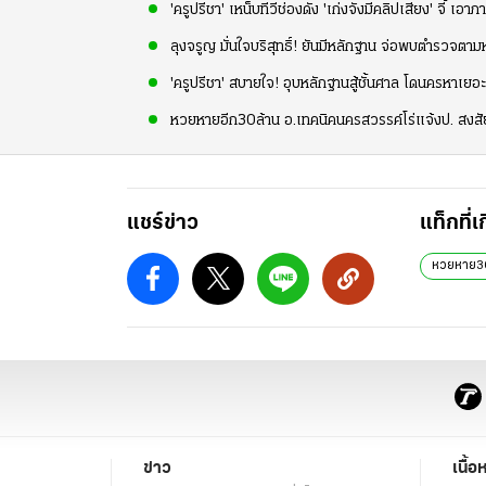
'ครูปรีชา' เหน็บทีวีช่องดัง 'เก่งจังมีคลิปเสียง' จี้ เอา
ลุงจรูญ มั่นใจบริสุทธิ์! ยันมีหลักฐาน จ่อพบตำรวจตา
'ครูปรีชา' สบายใจ! อุบหลักฐานสู้ชั้นศาล โดนครหาเยอะ ข
หวยหายอีก30ล้าน อ.เทคนิคนครสวรรค์โร่แจ้งป. สงสั
แชร์ข่าว
แท็กที่เ
หวยหาย30
ข่าว
เนื้อ