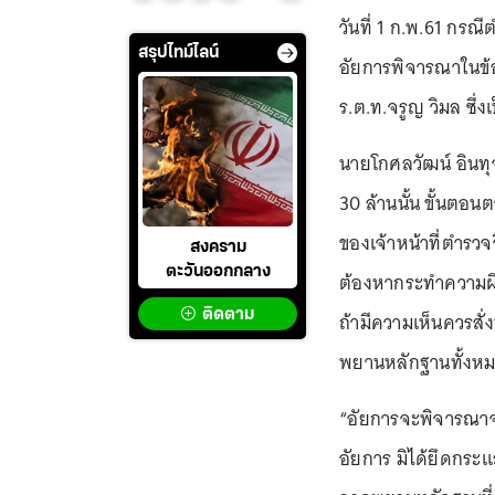
วันที่ 1 ก.พ.61 กร
สรุปไทม์ไลน์
อัยการพิจารณาในข้อ
ร.ต.ท.จรูญ วิมล ซึ่
นายโกศลวัฒน์ อินทุ
30 ล้านนั้น ขั้นต
ของเจ้าหน้าที่ตำรวจ
สงคราม
ตะวันออกกลาง
ต้องหากระทำความผ
ติดตาม
ถ้ามีความเห็นควรสั่
พยานหลักฐานทั้งหมด
“อัยการจะพิจารณาจ
อัยการ มิได้ยึดกระ