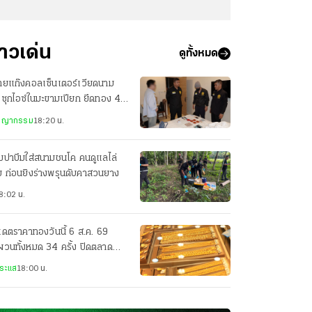
่าวเด่น
ดูทั้งหมด
ายแก๊งคอลเซ็นเตอร์เวียดนาม
ซุกไอซ์ในมะขามเปียก ยึดทอง 40
ท ไอโฟนอีกเพียบ
ชญากรรม
18:20 น.
่มปาบึมใส่สนามชนโค คนดูแลไล่
 ก่อนยิงร่างพรุนดับคาสวนยาง
8:02 น.
เดตราคาทองวันนี้ 6 ส.ค. 69
ผวนทั้งหมด 34 ครั้ง ปิดตลาด
บขึ้น 1,500 บาท
ระแส
18:00 น.