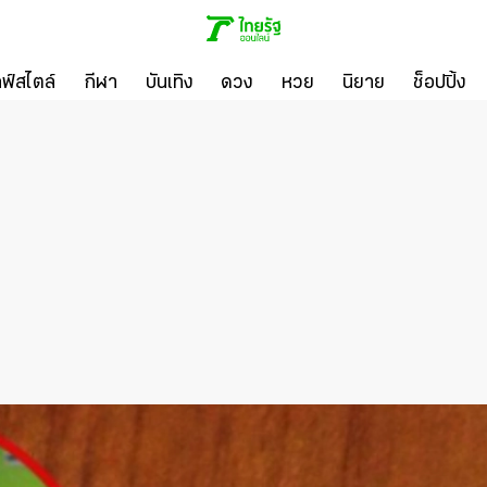
ลฟ์สไตล์
กีฬา
บันเทิง
ดวง
หวย
นิยาย
ช็อปปิ้ง