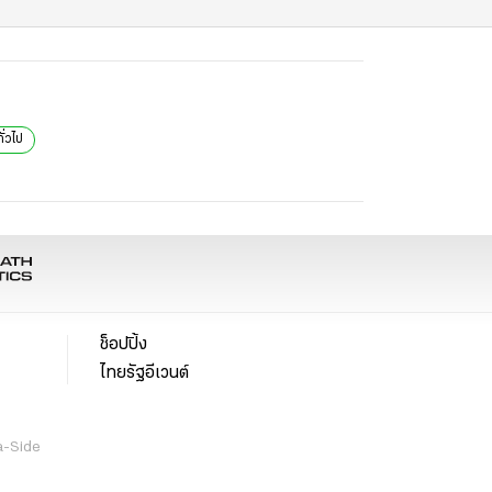
ั่วไป
ช็อปปิ้ง
ไทยรัฐอีเวนต์
a-Side