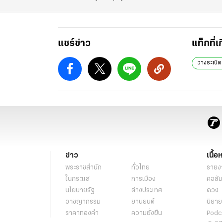
แชร์ข่าว
แท็กที่เ
วางระเบิ
ข่าว
เนื้อ
พระราชสำนัก
ทั่วไทย
รายง
ในกระแส
การเมือง
คอลัม
นโยบายรัฐ
ต่างประเทศ
ดวง
อาชญากรรม
ยานยนต์
นิยาย
ราคาทองคำ
ความยั่งยืน
Podc