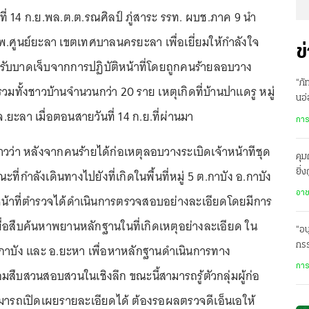
ันที่ 14 ก.ย.พล.ต.ต.รณศิลป์ ภู่สาระ รรท. ผบช.ภาค 9 นำ
.ศูนย์ยะลา เขตเทศบาลนครยะลา เพื่อเยี่ยมให้กำลังใจ
ข
ได้รับบาดเจ็บจากการปฏิบัติหน้าที่โดยถูกคนร้ายลอบวาง
“ภัทร
รวมทั้งชาวบ้านจำนวนกว่า 20 ราย เหตุเกิดที่บ้านปาแดรู หมู่
นอ่
ยะลา เมื่อตอนสายวันที่ 14 ก.ย.ที่ผ่านมา
ปั
การ
วว่า หลังจากคนร้ายได้ก่อเหตุลอบวางระเบิดเจ้าหน้าทีชุด
คุม
ณะที่กำลังเดินทางไปยังที่เกิดในพื้นที่หมู่ 5 ต.กาบัง อ.กาบัง
ยิ่
คำ
อา
าหน้าที่ตำรวจได้ดำเนินการตรวจสอบอย่างละเอียดโดยมีการ
 เพื่อสืบค้นหาพยานหลักฐานในที่เกิดเหตุอย่างละเอียด ใน
“อน
กร
้ง อ.กาบัง และ อ.ยะหา เพื่อหาหลักฐานดำเนินการทาง
ย้ำ
การ
อมสืบสวนสอบสวนในเชิงลึก ขณะนี้สามารถรู้ตัวกลุ่มผู้ก่อ
สามารถเปิดเผยรายละเอียดได้ ต้องรอผลตรวจดีเอ็นเอให้