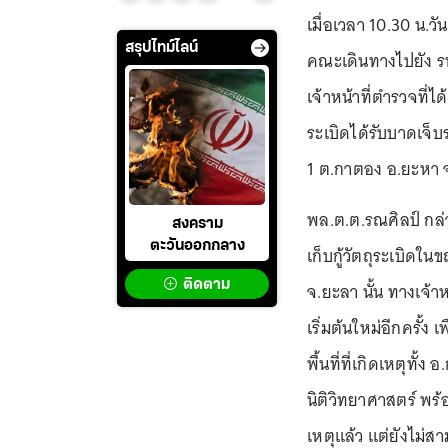
เมื่อเวลา 10.30 น.ว
สรุปไทม์ไลน์
คณะเดินทางไปยัง รพ
เจ้าหน้าที่ตำรวจที่
ระเบิดได้รับบาดเจ็บ
1 ต.กาตอง อ.ยะหา จ.
พล.ต.ต.รณศิลป์ กล่า
สงคราม
ตะวันออกกลาง
เก็บกู้วัตถุระเบิดในข
ติดตาม
จ.ยะลา นั้น ทางเจ้
เริ่มต้นใหม่อีกครั้ง
พื้นที่ที่เกิดเหตุทั
นิติวิทยาศาสตร์ พร้
เหตุแล้ว แต่ยังไม่