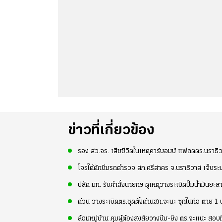
ข่าวที่เกี่ยวข้อง
รอง สว.จร. เสียชีวิตในเหตุคาร์บอมบ์ แฟลตตร.นราธิ
โจรใต้ดักบึมรถตำรวจ สภ.ศรีสาคร จ.นราธิวาส เจ็บร
ปลัด มท. รับคำสั่งนายกฯ ดูเหตุวางระเบิดปั๊มน้ำมันยะลา
ด่วน วางระเบิดตร.ชุดตั้งด่านสภ.จะนะ ซุกในท่อ ตาย 1
ล้อมหมู่บ้าน คุมผู้ต้องสงสัยวางบึม-ยิง ตร.จะแนะ สอบท