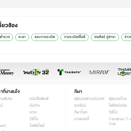
กี่ยวข้อง
ดตำรวจ
ยะลา
ลอบวางระเบิด
วางระเบิดอีโอดี
รณศิลป์ ภู่สาระ
ข่าวท
หาที่น่าสนใจ
กีฬา
านพิเศษ
หนังสือพิมพ์
ฟุตบอลต่่างประเทศ
ฟุตบอลไทย
น์
บันเทิง
คอลัมน์
ไฟต์สปอร์ต
หวย
กีฬาโลก
วิดีโอ
วิดีโอ
แกลเลอรี่
Carabao 7-
Cup
ast
ไลฟ์สไตล์