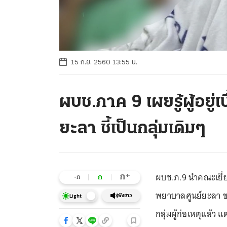
15 ก.ย. 2560 13:55 น.
ผบช.ภาค 9 เผยรู้ผู้อยู่เ
ยะลา ชี้เป็นกลุ่มเดิมๆ
ผบช.ภ.9 นำคณะเยี่ย
+
ก
ก
-ก
พยาบาลศูนย์ยะลา ขณ
ฟังข่าว
Light
กลุ่มผู้ก่อเหตุแล้ว แต