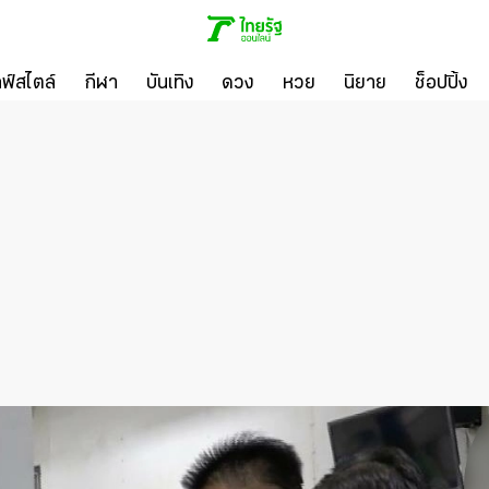
ลฟ์สไตล์
กีฬา
บันเทิง
ดวง
หวย
นิยาย
ช็อปปิ้ง