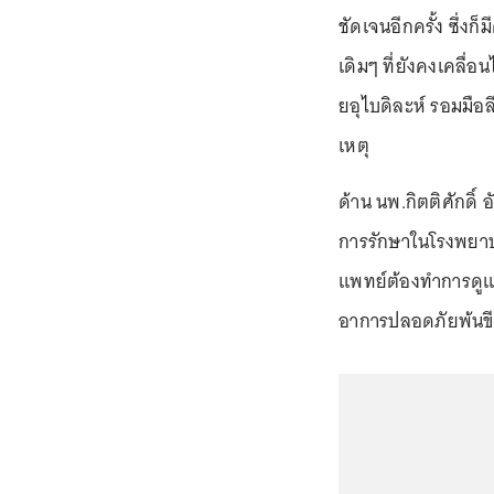
ชัดเจนอีกครั้ง ซึ่งก็
เดิมๆ ที่ยังคงเคลื
ยอุไบดิละห์ รอมมือ
เหตุ
ด้าน นพ.กิตติศักดิ์ 
การรักษาในโรงพยาบ
แพทย์ต้องทำการดูแล
อาการปลอดภัยพ้นขี