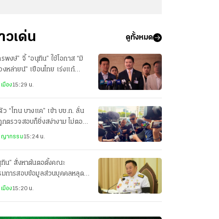
่าวเด่น
ดูทั้งหมด
พงษ์” จี้ “อนุทิน” ใช้โอกาส “มิ
องหล่ายน์” เยือนไทย เร่งแก้
ญหาน้ำ-อากาศข้ามแดน
เมือง
15:29 น.
ตัว “โทน บางแค” เข้า บช.ก. ลั่น
งถูกตรวจสอบก็ยิ่งสง่างาม ไม่ตอบ
ถาม ทำไมกล้องแพง
ชญากรรม
15:24 น.
ุทิน” สั่งหาต้นตอตั้งคณะ
รมการสอบข้อมูลส่วนบุคคลหลุด
ไม่ควรเกิดขึ้น
เมือง
15:20 น.