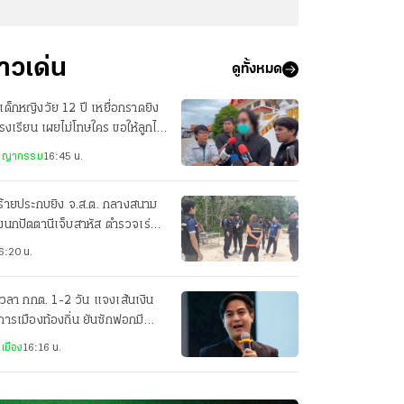
่าวเด่น
ดูทั้งหมด
เด็กหญิงวัย 12 ปี เหยื่อกราดยิง
รงเรียน เผยไม่โทษใคร ขอให้ลูกไป
วามสุข
ชญากรรม
16:45 น.
ร้ายประกบยิง จ.ส.ต. กลางสนาม
งนกปัตตานีเจ็บสาหัส ตำรวจเร่ง
มกำลังล่าตัว
6:20 น.
เวลา กกต. 1-2 วัน แจงเส้นเงิน
การเมืองท้องถิ่น ยันซักฟอกมี
่องโกง สว. แน่
เมือง
16:16 น.