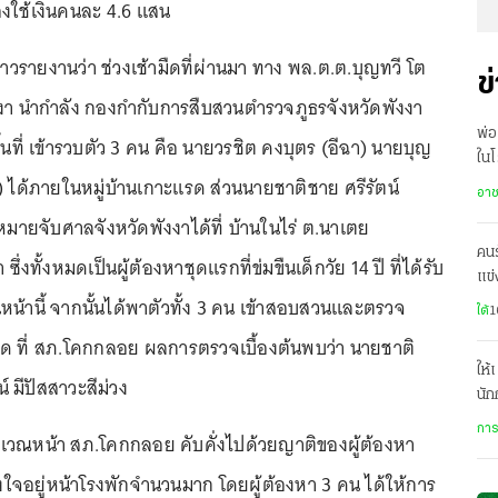
งใช้เงินคนละ 4.6 แสน
ื่อข่าวรายงานว่า ช่วงเช้ามืดที่ผ่านมา ทาง พล.ต.ต.บุญทวี โต
ข
งา นำกำลัง กองกำกับการสืบสวนตำรวจภูธรจังหวัดพังงา
พ่อ
ที่ เข้ารวบตัว 3 คน คือ นายวรชิต คงบุตร (อีฉา) นายบุญ
ในโ
) ได้ภายในหมู่บ้านเกาะแรด ส่วนนายชาติชาย ศรีรัตน์
มีค
อา
มหมายจับศาลจังหวัดพังงาได้ที่ บ้านในไร่ ต.นาเตย
คน
ซึ่งทั้งหมดเป็นผู้ต้องหาชุดแรกที่ข่มขืนเด็กวัย 14 ปี ที่ได้รับ
แข่
หน้านี้ จากนั้นได้พาตัวทั้ง 3 คน เข้าสอบสวนและตรวจ
ระด
ใต้
1
ด ที่ สภ.โคกกลอย ผลการตรวจเบื้องต้นพบว่า นายชาติ
ให้
มีปัสสาวะสีม่วง
นัก
เรื
การ
เวณหน้า สภ.โคกกลอย คับคั่งไปด้วยญาติของผู้ต้องหา
งใจอยู่หน้าโรงพักจำนวนมาก โดยผู้ต้องหา 3 คน ได้ให้การ