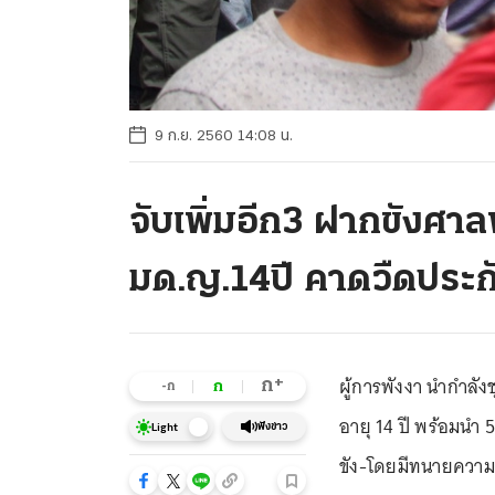
9 ก.ย. 2560 14:08 น.
จับเพิ่มอีก3 ฝากขังศา
มด.ญ.14ปี คาดวืดประก
ผู้การพังงา นำกำลังช
+
ก
ก
-ก
อายุ 14 ปี พร้อมนำ 
ฟังข่าว
Light
ขัง-โดยมีทนายความ