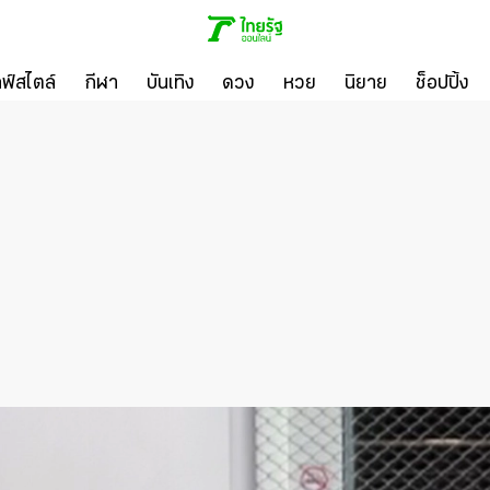
ลฟ์สไตล์
กีฬา
บันเทิง
ดวง
หวย
นิยาย
ช็อปปิ้ง