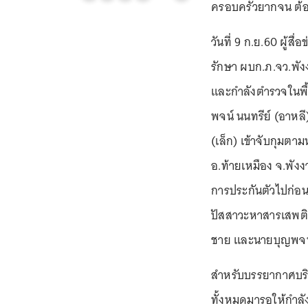
ครอบครัวยากจน ต้อ
วันที่ 9 ก.ย.60 ผู้ส
รักษา ผบก.ภ.จว.พัง
และกำลังตำรวจในพื้น
พจน์ นนทรีย์ (อาหลี
(เล็ก) เข้าจับกุมตา
อ.ท้ายเหมือง จ.พังงา 
การประกันตัวไปก่อน
ปัสสาวะหาสารเสพติ
ชาย และนายบุญพจน์ 
สำหรับบรรยากาศบริ
ทั้งหมดมารอให้กำลั