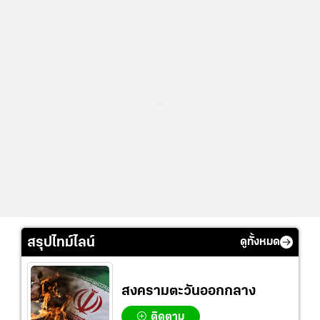
...
สรุปไทม์ไลน์
ดูทั้งหมด
สงครามตะวันออกกลาง
ติดตาม