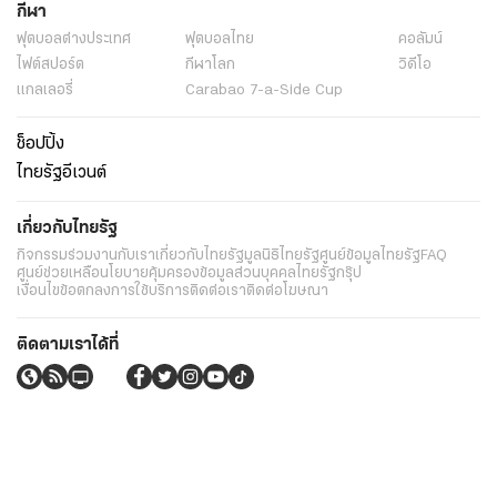
กีฬา
ฟุตบอลต่่างประเทศ
ฟุตบอลไทย
คอลัมน์
ไฟต์สปอร์ต
กีฬาโลก
วิดีโอ
แกลเลอรี่
Carabao 7-a-Side Cup
ช็อปปิ้ง
ไทยรัฐอีเวนต์
เกี่ยวกับไทยรัฐ
กิจกรรม
ร่วมงานกับเรา
เกี่ยวกับไทยรัฐ
มูลนิธิไทยรัฐ
ศูนย์ข้อมูลไทยรัฐ
FAQ
ศูนย์ช่วยเหลือ
นโยบายคุ้มครองข้อมูลส่วนบุคคลไทยรัฐกรุ๊ป
เงื่อนไขข้อตกลงการใช้บริการ
ติดต่อเรา
ติดต่อโฆษณา
ติดตามเราได้ที่
Application
My THAIRATH