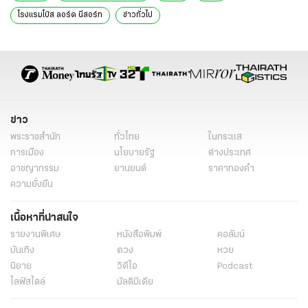
โรงแรมโบ๊ส ลอร์ด นีสอร์ท
ข่าวทั่วไป
ข่าว
พระราชสำนัก
ทั่วไทย
ในกระแส
การเมือง
นโยบายรัฐ
ต่างประเทศ
อาชญากรรม
ยานยนต์
ราคาทองคำ
ความยั่งยืน
เนื้อหาที่น่าสนใจ
รายงานพิเศษ
หนังสือพิมพ์
คอลัมน์
บันเทิง
ดวง
หวย
นิยาย
วิดีโอ
Podcast
ไลฟ์สไตล์
มัลติมีเดีย