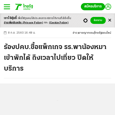
สมัครบริการ
เราใช้คุ้กกี้
เพื่อให้ทุกคนได้ประสบ
การณ์การใช้งานที่ดียิ่งขึ้น
+
ก
ก
-ก
รับทราบ
อ่านเพิ่มเติมคลิก
(Privacy Policy)
และ
(Cookie Policy)
8 ก.ย. 2560 16:48 น.
ข่าว
อาชญากรรม
ไทยรัฐออนไลน์
ร้องปคบ.ซื้อแพ็กเกจ รร.พาน้องหมา
เข้าพักได้ ถึงเวลาไปเที่ยว ปิดให้
บริการ
...