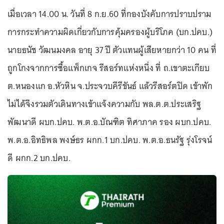
เมื่อเวลา 14.00 น. วันที่ 8 ก.ย.60 ที่กองบังคับการปราบปราม
การกระทำความผิดเกี่ยวกับการคุ้มครองผู้บริโภค (บก.ปคบ.)
นายธนัช วัฒนมงคล อายุ 37 ปี ตัวแทนผู้เสียหายกว่า 10 คน ที่
ถูกโกงจากการซื้อแพ็กเกจ รีสอร์ทแห่งหนึ่ง ที่ ถ.เขาตะเกียบ
ต.หนองแก อ.หัวหิน จ.ประจวบคีรีขันธ์ แล้วรีสอร์ตปิด เข้าพัก
ไม่ได้จึงรวมตัวเดินทางเข้าแจ้งความกับ พล.ต.ต.ประเสริฐ
พัฒนาดี ผบก.ปคบ. พ.ต.อ.บัณฑิต ทิศาภาค รอง ผบก.ปคบ.
พ.ต.อ.อิทธิพล พงษ์ธร ผกก.1 บก.ปคบ. พ.ต.อ.ธนรัฐ รุ่งโรจน์
ดี ผกก.2 บก.ปคบ.