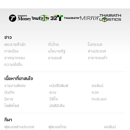
ข่าว
พระราชสำนัก
ทั่วไทย
ในกระแส
การเมือง
นโยบายรัฐ
ต่างประเทศ
อาชญากรรม
ยานยนต์
ราคาทองคำ
ความยั่งยืน
เนื้อหาที่น่าสนใจ
รายงานพิเศษ
หนังสือพิมพ์
คอลัมน์
บันเทิง
ดวง
หวย
นิยาย
วิดีโอ
Podcast
ไลฟ์สไตล์
มัลติมีเดีย
กีฬา
ฟุตบอลต่่างประเทศ
ฟุตบอลไทย
คอลัมน์