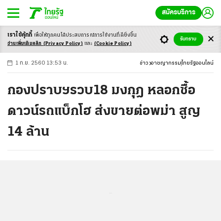
สมัครบริการ
เราใช้คุ้กกี้
เพื่อให้ทุกคนได้ประสบ
การณ์การใช้งานที่ดียิ่งขึ้น
+
ก
ก
-ก
รับทราบ
อ่านเพิ่มเติมคลิก
(Privacy Policy)
และ
(Cookie Policy)
1 ก.ย. 2560 13:53 น.
ข่าว
อาชญากรรม
ไทยรัฐออนไลน์
กองปราบฯรวบ18 มงกุฎ หลอกซื้อ
ดาวน์รถแบ็กโฮ ส่งขายต่อพม่า สูญ
14 ล้าน
...