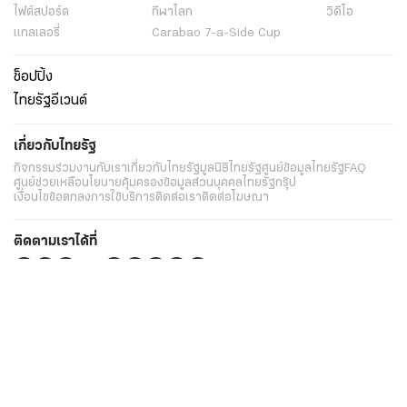
ไฟต์สปอร์ต
กีฬาโลก
วิดีโอ
แกลเลอรี่
Carabao 7-a-Side Cup
ช็อปปิ้ง
ไทยรัฐอีเวนต์
เกี่ยวกับไทยรัฐ
กิจกรรม
ร่วมงานกับเรา
เกี่ยวกับไทยรัฐ
มูลนิธิไทยรัฐ
ศูนย์ข้อมูลไทยรัฐ
FAQ
ศูนย์ช่วยเหลือ
นโยบายคุ้มครองข้อมูลส่วนบุคคลไทยรัฐกรุ๊ป
เงื่อนไขข้อตกลงการใช้บริการ
ติดต่อเรา
ติดต่อโฆษณา
ติดตามเราได้ที่
Application
My THAIRATH