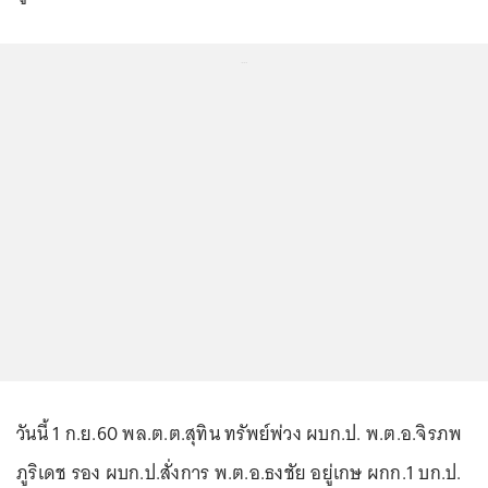
...
วันนี้ 1 ก.ย.60 พล.ต.ต.สุทิน ทรัพย์พ่วง ผบก.ป. พ.ต.อ.จิรภพ
ภูริเดช รอง ผบก.ป.สั่งการ พ.ต.อ.ธงชัย อยู่เกษ ผกก.1 บก.ป.