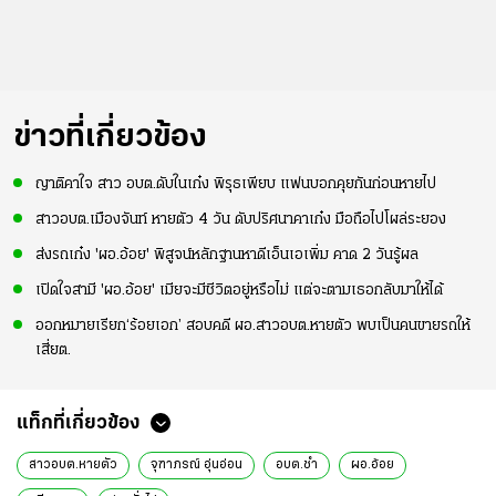
ข่าวที่เกี่ยวข้อง
ญาติคาใจ สาว อบต.ดับในเก๋ง พิรุธเพียบ แฟนบอกคุยกันก่อนหายไป
สาวอบต.เมืองจันท์ หายตัว 4 วัน ดับปริศนาคาเก๋ง มือถือไปโผล่ระยอง
ส่งรถเก๋ง 'ผอ.อ้อย' พิสูจน์หลักฐานหาดีเอ็นเอเพิ่ม คาด 2 วันรู้ผล
เปิดใจสามี 'ผอ.อ้อย' เมียจะมีชีวิตอยู่หรือไม่ แต่จะตามเธอกลับมาให้ได้
ออกหมายเรียก‘ร้อยเอก’ สอบคดี ผอ.สาวอบต.หายตัว พบเป็นคนขายรถให้
เสี่ยต.
แท็กที่เกี่ยวข้อง
สาวอบต.หายตัว
จุฑาภรณ์ อุ่นอ่อน
อบต.ชำ
ผอ.อ้อย