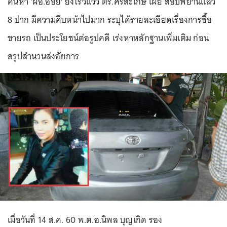
ค้นหา 'ผอ.อ้อย' ยังไร้วี่แวว ตร.ศรีสะเกษ เผย สอบพยานแล้ว
8 ปาก มีความคืบหน้าไปมาก ระบุได้รายละเอียดเรื่องการซื้อ
ขายรถ เป็นประโยชน์ต่อรูปคดี เร่งหาหลักฐานเพิ่มเติม ก่อน
สรุปสำนวนส่งอัยการ
เมื่อวันที่ 14 ส.ค. 60 พ.ต.อ.นิพล บุญเกิด รอง