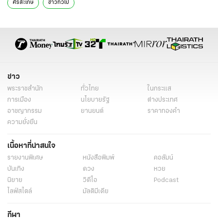
ศรีสะเกษ
ข่าวทั่วไป
ข่าว
พระราชสำนัก
ทั่วไทย
ในกระแส
การเมือง
นโยบายรัฐ
ต่างประเทศ
อาชญากรรม
ยานยนต์
ราคาทองคำ
ความยั่งยืน
เนื้อหาที่น่าสนใจ
รายงานพิเศษ
หนังสือพิมพ์
คอลัมน์
บันเทิง
ดวง
หวย
นิยาย
วิดีโอ
Podcast
ไลฟ์สไตล์
มัลติมีเดีย
กีฬา