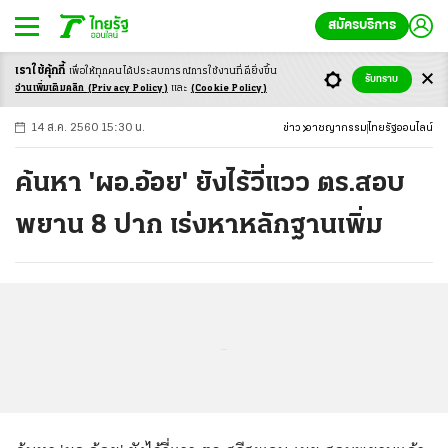
สมัครบริการ
เราใช้คุ้กกี้
เพื่อให้ทุกคนได้ประสบ
การณ์การใช้งานที่ดียิ่งขึ้น
+
ก
ก
-ก
รับทราบ
อ่านเพิ่มเติมคลิก
(Privacy Policy)
และ
(Cookie Policy)
14 ส.ค. 2560 15:30 น.
ข่าว
อาชญากรรม
ไทยรัฐออนไลน์
ค้นหา 'ผอ.อ้อย' ยังไร้วี่แวว ตร.สอบ
พยาน 8 ปาก เร่งหาหลักฐานเพิ่ม
...