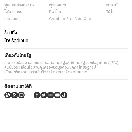
ฟุตบอลต่่างประเทศ
ฟุตบอลไทย
คอลัมน์
ไฟต์สปอร์ต
กีฬาโลก
วิดีโอ
แกลเลอรี่
Carabao 7-a-Side Cup
ช็อปปิ้ง
ไทยรัฐอีเวนต์
เกี่ยวกับไทยรัฐ
กิจกรรม
ร่วมงานกับเรา
เกี่ยวกับไทยรัฐ
มูลนิธิไทยรัฐ
ศูนย์ข้อมูลไทยรัฐ
FAQ
ศูนย์ช่วยเหลือ
นโยบายคุ้มครองข้อมูลส่วนบุคคลไทยรัฐกรุ๊ป
เงื่อนไขข้อตกลงการใช้บริการ
ติดต่อเรา
ติดต่อโฆษณา
ติดตามเราได้ที่
Application
My THAIRATH