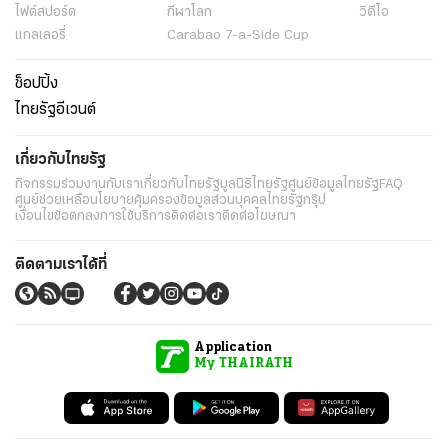
ไฟต์สปอร์ต
กีฬาโลก
วิดีโอ
แกลเลอรี่
Carabao 7-a-Side Cup
ช็อปปิ้ง
ไทยรัฐอีเวนต์
เกี่ยวกับไทยรัฐ
กิจกรรม
ร่วมงานกับเรา
เกี่ยวกับไทยรัฐ
มูลนิธิไทยรัฐ
ศูนย์ข้อมูลไทยรัฐ
FAQ
ศูนย์ช่วยเหลือ
นโยบายคุ้มครองข้อมูลส่วนบุคคลไทยรัฐกรุ๊ป
เงื่อนไขข้อตกลงการใช้บริการ
ติดต่อเรา
ติดต่อโฆษณา
ติดตามเราได้ที่
Application
My THAIRATH