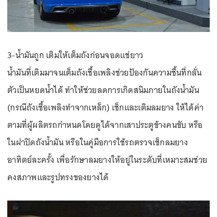
3-น้ำมันถูก เติมให้เต็มถังก่อนจอดแช่ยาว
น้ำมันที่เติมมาจนเต็มถังเชื้อเพลิงช่วยป้องกันความชื้นที่กลั่น
ตัวเป็นหยดน้ำได้ ทำให้ช่วยลดการเกิดสนิมภายในถังน้ำมัน
(กรณีถังเชื้อเพลิงทำจากเหล็ก) เช็กและเติมลมยาง ให้ได้ค่า
ตามที่ผู้ผลิตรถกำหนดโดยดูได้จากเสาประตูข้างคนขับ หรือ
ในฝาปิดถังน้ำมัน หรือในคู่มือการใช้รถตรวจเช็กลมยาง
อาทิตย์ละครั้ง เพื่อรักษาลมยางให้อยู่ในระดับที่เหมาะสมช่วย
คงสภาพและรูปทรงของยางได้