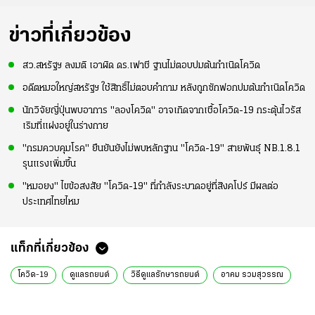
ข่าวที่เกี่ยวข้อง
สว.สหรัฐฯ ลงมติ เอาผิด ดร.เฟาชี ฐานไม่ตอบปมต้นกำเนิดโควิด
อดีตหมอใหญ่สหรัฐฯ ใช้สิทธิ์ไม่ตอบคำถาม หลังถูกซักฟอกปมต้นกำเนิดโควิด
นักวิจัยญี่ปุ่นพบอาการ "ลองโควิด" อาจเกิดจากเชื้อโควิด-19 กระตุ้นไวรัส
เริมที่แฝงอยู่ในร่างกาย
"กรมควบคุมโรค" ยืนยันยังไม่พบหลักฐาน "โควิด-19" สายพันธุ์ NB.1.8.1
รุนแรงเพิ่มขึ้น
"หมอยง" ไขข้อสงสัย "โควิด-19" ที่กำลังระบาดอยู่ที่สิงคโปร์ มีผลต่อ
ประเทศไทยไหม
แท็กที่เกี่ยวข้อง
โควิด-19
ดูแลรถยนต์
วิธีดูแลรักษารถยนต์
อาคม รวมสุวรรณ