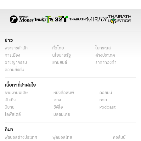
ข่าว
พระราชสำนัก
ทั่วไทย
ในกระแส
การเมือง
นโยบายรัฐ
ต่างประเทศ
อาชญากรรม
ยานยนต์
ราคาทองคำ
ความยั่งยืน
เนื้อหาที่น่าสนใจ
รายงานพิเศษ
หนังสือพิมพ์
คอลัมน์
บันเทิง
ดวง
หวย
นิยาย
วิดีโอ
Podcast
ไลฟ์สไตล์
มัลติมีเดีย
กีฬา
ฟุตบอลต่่างประเทศ
ฟุตบอลไทย
คอลัมน์