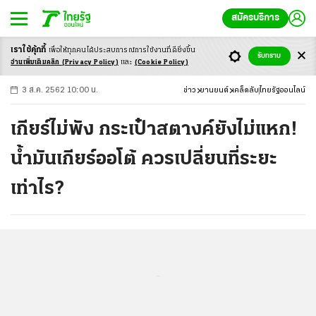
สมัครบริการ
เราใช้คุ้กกี้
เพื่อให้ทุกคนได้ประสบ
การณ์การใช้งานที่ดียิ่งขึ้น
+
ก
ก
-ก
รับทราบ
อ่านเพิ่มเติมคลิก
(Privacy Policy)
และ
(Cookie Policy)
3 ส.ค. 2562 10:00 น.
ข่าว
ยานยนต์
เคล็ดลับ
ไทยรัฐออนไลน์
เกียร์ไม่พัง กระเป๋าสตางค์ยังไม่แหก!
น้ำมันเกียร์ออโต้ ควรเปลี่ยนที่ระยะ
เท่าไร?
...