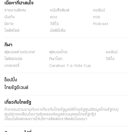
เนื้อหาที่น่าสนใจ
รายงานพิเศษ
หนังสือพิมพ์
คอลัมน์
บันเทิง
ดวง
หวย
นิยาย
วิดีโอ
Podcast
ไลฟ์สไตล์
มัลติมีเดีย
กีฬา
ฟุตบอลต่่างประเทศ
ฟุตบอลไทย
คอลัมน์
ไฟต์สปอร์ต
กีฬาโลก
วิดีโอ
แกลเลอรี่
Carabao 7-a-Side Cup
ช็อปปิ้ง
ไทยรัฐอีเวนต์
เกี่ยวกับไทยรัฐ
กิจกรรม
ร่วมงานกับเรา
เกี่ยวกับไทยรัฐ
มูลนิธิไทยรัฐ
ศูนย์ข้อมูลไทยรัฐ
FAQ
ศูนย์ช่วยเหลือ
นโยบายคุ้มครองข้อมูลส่วนบุคคลไทยรัฐกรุ๊ป
เงื่อนไขข้อตกลงการใช้บริการ
ติดต่อเรา
ติดต่อโฆษณา