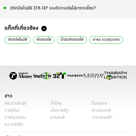
เกียร์อัตโนมัติ ZF8 HP รองรับแรงบิดได้มากแค่ไหน?
แท็กที่เกี่ยวข้อง
เกียร์อัตโนมัติ
เกียร์ออโต้
น้ำมันเกียร์ออโต้
อาคม รวมสุวรรณ
ข่าว
พระราชสำนัก
ทั่วไทย
ในกระแส
การเมือง
นโยบายรัฐ
ต่างประเทศ
อาชญากรรม
ยานยนต์
ราคาทองคำ
ความยั่งยืน