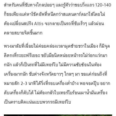
สำหรับคนที่ขับทางไกลบ่อยๆ และรู้ตัวว่าชอบวิ่งแถว 120-140
ก็ขอเพียงแค่หาโช้คอัพที่หนืดกว่าสแตนดาร์ดมาใส่โดยไม่
ต้องเปลี่ยนสปริง Altis จะกลายเป็นรถที่ขับเร็วๆ แล้วผ่อน
คลายสบายจิตขึ้นมาก
พวงมาลัยที่เฉื่อยไม่ค่อยคล่องเวลามุดซ้ายขวาในเมือง ก็มีจุด
ดีตรงที่ระยะฟรีเยอะ ขยับมือนิดหน่อยหน้ารถไม่ว่อกแว่กมา
กนัก แล้วก็เป็นรถที่ไม่มีเทอร์โบ ไม่มีความซับซ้อนในห้อง
เครื่องมากนัก ขับต่างจังหวัดยาวๆ ไกลๆ มา ขอแค่ก่อนถึงที่
หมายสัก 2-3 นาทีได้วิ่งที่รอบเครื่องต่ำบ้าง พอจอดปุ๊บ อยาก
ดับเครื่องก็ดับได้ ไม่ต้องกลัวใบเทอร์โบร้อนเผาน้ำมันเครื่อง
เป็นคราบติดแน่นแบบพวกรถมีเทอร์โบ