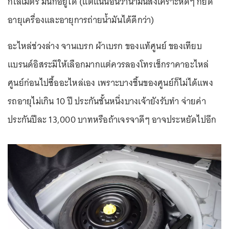
กิโลเมตร มันก็อยู่ได้ (แต่แน่นอนว่าน้ำมันสังเคราะห์ดีๆ ก็ยืด
อายุเครื่องและอายุการถ่ายน้ำมันได้ดีกว่า)
อะไหล่ช่วงล่าง จานเบรก ผ้าเบรก ของแท้ศูนย์ ของเทียบ
แบรนด์อิสระมีให้เลือกมากแต่ควรลองโทรเช็กราคาอะไหล่
ศูนย์ก่อนไปซื้ออะไหล่เอง เพราะบางชิ้นของศูนย์ก็ไม่ได้แพง
รถอายุไม่เกิน 10 ปี ประกันชั้นหนึ่งบางเจ้ายังรับทำ จ่ายค่า
ประกันปีละ 13,000 บาทหรือถ้าเจรจาดีๆ อาจประหยัดไปอีก