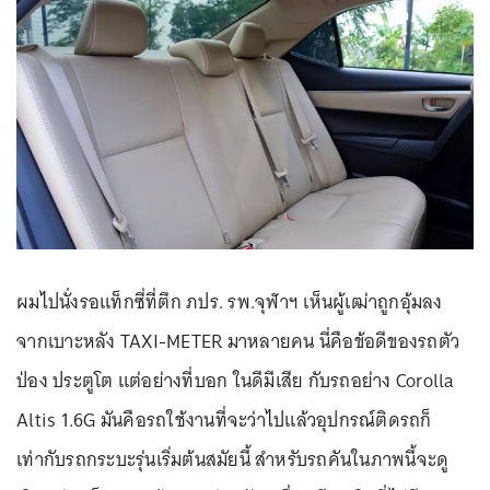
ผมไปนั่งรอแท็กซี่ที่ตึก ภปร. รพ.จุฬาฯ เห็นผู้เฒ่าถูกอุ้มลง
จากเบาะหลัง TAXI-METER มาหลายคน นี่คือข้อดีของรถตัว
ป่อง ประตูโต แต่อย่างที่บอก ในดีมีเสีย กับรถอย่าง Corolla
Altis 1.6G มันคือรถใช้งานที่จะว่าไปแล้วอุปกรณ์ติดรถก็
เท่ากับรถกระบะรุ่นเริ่มต้นสมัยนี้ สำหรับรถคันในภาพนี้จะดู