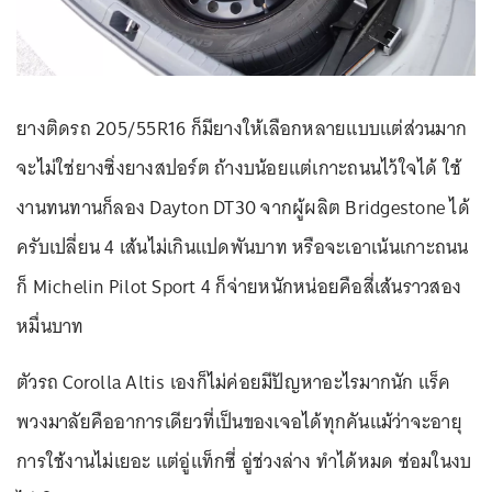
ยางติดรถ 205/55R16 ก็มียางให้เลือกหลายแบบแต่ส่วนมาก
จะไม่ใช่ยางซิ่งยางสปอร์ต ถ้างบน้อยแต่เกาะถนนไว้ใจได้ ใช้
งานทนทานก็ลอง Dayton DT30 จากผู้ผลิต Bridgestone ได้
ครับเปลี่ยน 4 เส้นไม่เกินแปดพันบาท หรือจะเอาเน้นเกาะถนน
ก็ Michelin Pilot Sport 4 ก็จ่ายหนักหน่อยคือสี่เส้นราวสอง
หมื่นบาท
ตัวรถ Corolla Altis เองก็ไม่ค่อยมีปัญหาอะไรมากนัก แร็ค
พวงมาลัยคืออาการเดียวที่เป็นของเจอได้ทุกคันแม้ว่าจะอายุ
การใช้งานไม่เยอะ แต่อู่แท็กซี่ อู่ช่วงล่าง ทำได้หมด ซ่อมในงบ