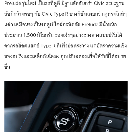
Prelude รุ่นใหม่ เป็นรถที่ดูดี มีฐานล้อสั้นกว่า Civic ระยะฐาน
ล้อก็กว้างพอๆ กับ Civic Type R ยางก็ยังแคบกว่า ดูทรงใกล้ๆ
แล้ว เหมือนจะเป็นรถคูเป้ไซล์กะทัดรัด Prelude มีน้ำหนัก
ประมาณ 1,500 กิโลกรัม ของเจ๋งๆอย่างช่วงล่างแบบปรับได้
จากรถฮ็อตแฮตช์ Type R ที่เพิ่งปลดระวาง แต่อัตราความแข็ง
ของสปริงและเหล็กกันโคลง ถูกปรับลดลงเพื่อให้ขับขี่ได้สบาย
ขึ้น