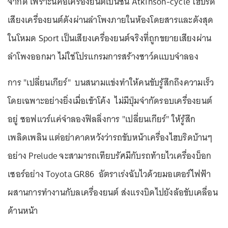
จำกัด เพราะนี่คือเครื่องยนต์เบนซิน Atkinson-cycle ไฮบริด
เสียงเครื่องยนต์ดังผ่านลำโพงภายในห้องโดยสารและดังสุด
ในโหมด Sport เป็นเสียงเครื่องยนต์จริงที่ถูกขยายเสียงผ่าน
ลำโพงออกมา ไม่ใช่โปรแกรมการสร้างซาว์ดแบบจำลอง
การ "เปลี่ยนเกียร์" บนสนามแข่งทำให้คนขับรู้สึกถึงความเร็ว
โดยเฉพาะอย่างยิ่งเมื่อเข้าโค้ง ไม่มีปุ่มจำกัดรอบเครื่องยนต์
อยู่ ซอฟแวร์แค่จำลองฟิลลิ่งการ "เปลี่ยนเกียร์" ให้รู้สึก
เพลิดเพลิน แต่อย่าคาดหวังว่ารถขับหน้าเครื่องไฮบริดบ้านๆ
อย่าง Prelude จะสามารถเทียบรัศมีกับรถท้ายไวเครื่องบ็อก
เซอร์อย่าง Toyota GR86 อัตราเร่งฉับไวด้วยมอเตอร์ไฟฟ้า
ผสานการทำงานกับลเครื่องยนต์ ส่งแรงบิดไปยังล้อขับเคลื่อน
ด้านหน้า