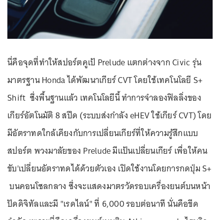
นี่คือจุดที่ทำให้สปอร์ตคูเป้ Prelude แตกต่างจาก Civic รุ่น
มาตรฐาน Honda ได้พัฒนาเกียร์ CVT โดยใช้เทคโนโลยี S+
Shift ซึ่งพื้นฐานแล้ว เทคโนโลยีนี้ ทำการจำลองฟิลลิ่งของ
เกียร์อัตโนมัติ 8 สปีด (ระบบส่งกำลัง eHEV ใช้เกียร์ CVT) โดย
มีอัตราทดใกล้เคียงกับการเปลี่ยนเกียร์ที่ให้ความรู้สึกแบบ
สปอร์ต พวงมาลัยของ Prelude มีแป้นเปลี่ยนเกียร์ เพื่อให้คน
ขับ'เปลี่ยนอัตราทดได้ด้วยตัวเอง เปิดใช้งานโดยการกดปุ่ม S+
บนคอนโซลกลาง ซึ่งจะแสดงมาตรวัดรอบเครื่องยนต์บนหน้า
ปัดดิจิทัลและมี "เรดไลน์" ที่ 6,000 รอบต่อนาที นั่นคือขีด