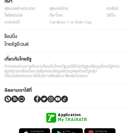
กีฬา
ฟุตบอลต่่างประเทศ
ฟุตบอลไทย
คอลัมน์
ไฟต์สปอร์ต
กีฬาโลก
วิดีโอ
แกลเลอรี่
Carabao 7-a-Side Cup
ช็อปปิ้ง
ไทยรัฐอีเวนต์
เกี่ยวกับไทยรัฐ
กิจกรรม
ร่วมงานกับเรา
เกี่ยวกับไทยรัฐ
มูลนิธิไทยรัฐ
ศูนย์ข้อมูลไทยรัฐ
FAQ
ศูนย์ช่วยเหลือ
นโยบายคุ้มครองข้อมูลส่วนบุคคลไทยรัฐกรุ๊ป
เงื่อนไขข้อตกลงการใช้บริการ
ติดต่อเรา
ติดต่อโฆษณา
ติดตามเราได้ที่
Application
My THAIRATH