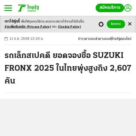
สมัครบริการ
เราใช้คุ้กกี้
เพื่อให้ทุกคนได้ประสบ
การณ์การใช้งานที่ดียิ่งขึ้น
+
ก
ก
-ก
รับทราบ
อ่านเพิ่มเติมคลิก
(Privacy Policy)
และ
(Cookie Policy)
11 ก.ย. 2568 13:26 น.
ข่าว
ยานยนต์
ยานยนต์
ไทยรัฐออนไลน์
รถเล็กสเปคดี ยอดจองซื้อ SUZUKI
FRONX 2025 ในไทยพุ่งสูงถึง 2,607
คัน
...