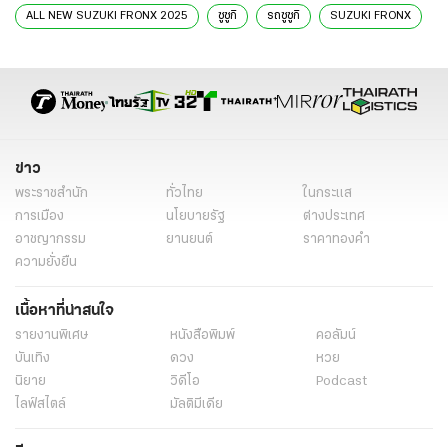
ALL NEW SUZUKI FRONX 2025
ซูซูกิ
รถซูซูกิ
SUZUKI FRONX
ราคา SUZUKI FRONX
ราคา ซูซูกิ ฟรองซ์
ข่าว
พระราชสำนัก
ทั่วไทย
ในกระแส
การเมือง
นโยบายรัฐ
ต่างประเทศ
อาชญากรรม
ยานยนต์
ราคาทองคำ
ความยั่งยืน
เนื้อหาที่น่าสนใจ
รายงานพิเศษ
หนังสือพิมพ์
คอลัมน์
บันเทิง
ดวง
หวย
นิยาย
วิดีโอ
Podcast
ไลฟ์สไตล์
มัลติมีเดีย