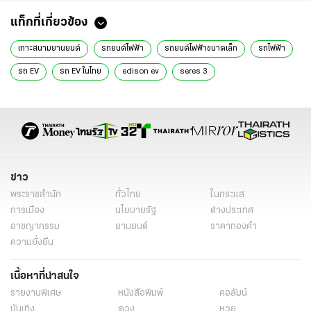
แท็กที่เกี่ยวข้อง
เกาะสนามยานยนต์
รถยนต์ไฟฟ้า
รถยนต์ไฟฟ้าขนาดเล็ก
รถไฟฟ้า
รถ EV
รถ EV ในไทย
edison ev
seres 3
รถไฟฟ้า SERES 3
ข่าว
พระราชสำนัก
ทั่วไทย
ในกระแส
การเมือง
นโยบายรัฐ
ต่างประเทศ
อาชญากรรม
ยานยนต์
ราคาทองคำ
ความยั่งยืน
เนื้อหาที่น่าสนใจ
รายงานพิเศษ
หนังสือพิมพ์
คอลัมน์
บันเทิง
ดวง
หวย