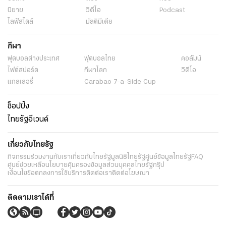
นิยาย
วิดีโอ
Podcast
ไลฟ์สไตล์
มัลติมีเดีย
กีฬา
ฟุตบอลต่่างประเทศ
ฟุตบอลไทย
คอลัมน์
ไฟต์สปอร์ต
กีฬาโลก
วิดีโอ
แกลเลอรี่
Carabao 7-a-Side Cup
ช็อปปิ้ง
ไทยรัฐอีเวนต์
เกี่ยวกับไทยรัฐ
กิจกรรม
ร่วมงานกับเรา
เกี่ยวกับไทยรัฐ
มูลนิธิไทยรัฐ
ศูนย์ข้อมูลไทยรัฐ
FAQ
ศูนย์ช่วยเหลือ
นโยบายคุ้มครองข้อมูลส่วนบุคคลไทยรัฐกรุ๊ป
เงื่อนไขข้อตกลงการใช้บริการ
ติดต่อเรา
ติดต่อโฆษณา
ติดตามเราได้ที่