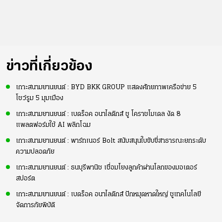
ข่าวที่เกี่ยวข้อง
เกาะสนามยานยนต์ : BYD BKK GROUP แสดงศักยภาพเครือข่าย 5
โชว์รูม 5 มุมเมือง
เกาะสนามยานยนต์ : เบดร็อค อนาไลติกส์ ชู โคราชโมเดล งัด 8
แพลตฟอร์มใช้ AI พลิกโฉม
เกาะสนามยานยนต์ : พาร์ทเนอร์ Bolt สนับสนุนใบขับขี่สาธารณะยกระดับ
ความปลอดภัย
เกาะสนามยานยนต์ : ธนบุรีพานิช เชื่อมโยงลูกค้าผ่านโลกของมอเตอร์
สปอร์ต
เกาะสนามยานยนต์ : เบดร็อค อนาไลติกส์ ปักหมุดหาดใหญ่ ชูเทคโนโลยี
จัดการภัยพิบัติ