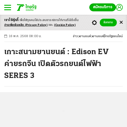
สมัครบริการ
เราใช้คุ้กกี้
เพื่อให้ทุกคนได้ประสบ
การณ์การใช้งานที่ดียิ่งขึ้น
+
ก
ก
-ก
รับทราบ
อ่านเพิ่มเติมคลิก
(Privacy Policy)
และ
(Cookie Policy)
16 พ.ค. 2568 08:00 น.
ข่าว
ยานยนต์
ยานยนต์
ไทยรัฐออนไลน์
เกาะสนามยานยนต์ : Edison EV
ค่ายรถจีน เปิดตัวรถยนต์ไฟฟ้า
SERES 3
...