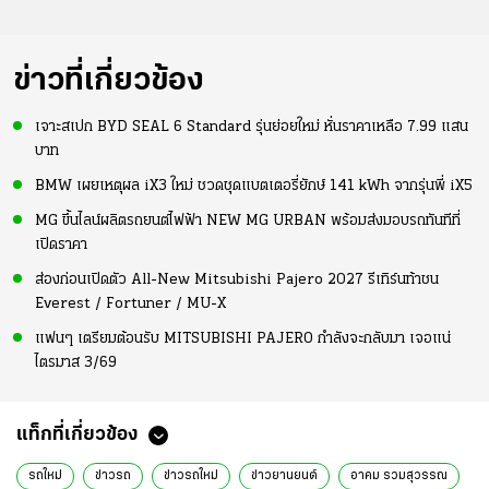
ข่าวที่เกี่ยวข้อง
เจาะสเปก BYD SEAL 6 Standard รุ่นย่อยใหม่ หั่นราคาเหลือ 7.99 แสน
บาท
BMW เผยเหตุผล iX3 ใหม่ ชวดชุดแบตเตอรี่ยักษ์ 141 kWh จากรุ่นพี่ iX5
MG ขึ้นไลน์ผลิตรถยนต์ไฟฟ้า NEW MG URBAN พร้อมส่งมอบรถทันทีที่
เปิดราคา
ส่องก่อนเปิดตัว All-New Mitsubishi Pajero 2027 รีเทิร์นท้าชน
Everest / Fortuner / MU-X
แฟนๆ เตรียมต้อนรับ MITSUBISHI PAJERO กำลังจะกลับมา เจอแน่
ไตรมาส 3/69
แท็กที่เกี่ยวข้อง
รถใหม่
ข่าวรถ
ข่าวรถใหม่
ข่าวยานยนต์
อาคม รวมสุวรรณ