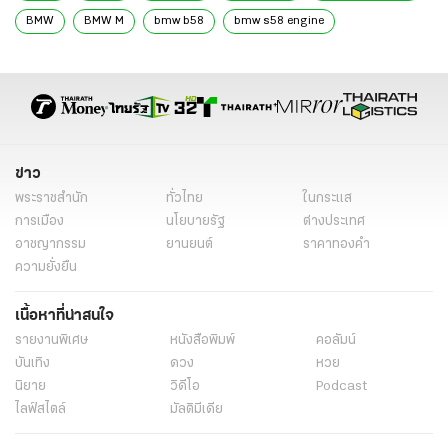
BMW
BMW M
bmw b58
bmw s58 engine
BMW B58 Engine
BMW Engine
ข่าว
พระราชสำนัก
ทั่วไทย
ในกระแส
การเมือง
นโยบายรัฐ
ต่างประเทศ
อาชญากรรม
ยานยนต์
ราคาทองคำ
ความยั่งยืน
เนื้อหาที่น่าสนใจ
รายงานพิเศษ
หนังสือพิมพ์
คอลัมน์
บันเทิง
ดวง
หวย
นิยาย
วิดีโอ
Podcast
ไลฟ์สไตล์
มัลติมีเดีย