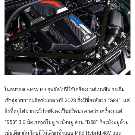
ในอนาคต BMW M3 รุ่นถัดไปที่ใช้เครื่องยนต์เบนซิน จะเริ่ม
เข้าสู่สายการผลิตช่วงกลางปี 2028 ซึ่งมีชื่อรหัสว่า “G84” แต่
สิ่งที่อยู่ใต้ฝากระโปรงยังคงเป็นปริศนา คาดว่า เครื่องยนต์
“S58” 3.0 ลิตรเทอร์โบคู่ จะยังอยู่ ส่วน “B58” ก็จะยังอยู่ด้วย
เช่นเดียวกัน โดยมีให้เลือกทั้งแบบ Mild Hybrid 48V และ