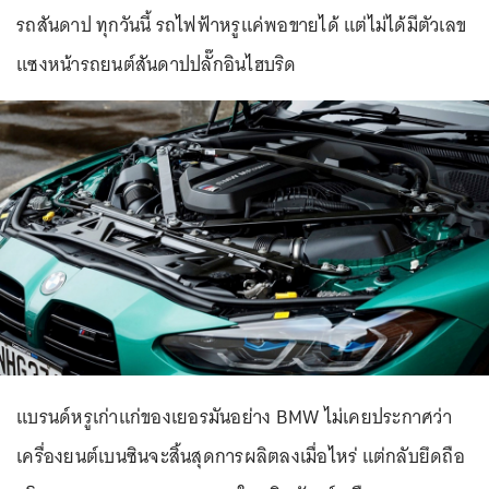
รถสันดาป ทุกวันนี้ รถไฟฟ้าหรูแค่พอขายได้ แต่ไม่ได้มีตัวเลข
แซงหน้ารถยนต์สันดาปปลั๊กอินไฮบริด
แบรนด์หรูเก่าแก่ของเยอรมันอย่าง BMW ไม่เคยประกาศว่า
เครื่องยนต์เบนซินจะสิ้นสุดการผลิตลงเมื่อไหร่ แต่กลับยึดถือ