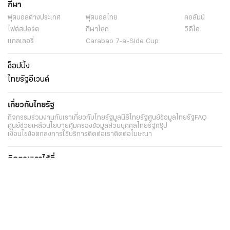
กีฬา
ฟุตบอลต่่างประเทศ
ฟุตบอลไทย
คอลัมน์
ไฟต์สปอร์ต
กีฬาโลก
วิดีโอ
แกลเลอรี่
Carabao 7-a-Side Cup
ช็อปปิ้ง
ไทยรัฐอีเวนต์
เกี่ยวกับไทยรัฐ
กิจกรรม
ร่วมงานกับเรา
เกี่ยวกับไทยรัฐ
มูลนิธิไทยรัฐ
ศูนย์ข้อมูลไทยรัฐ
FAQ
ศูนย์ช่วยเหลือ
นโยบายคุ้มครองข้อมูลส่วนบุคคลไทยรัฐกรุ๊ป
เงื่อนไขข้อตกลงการใช้บริการ
ติดต่อเรา
ติดต่อโฆษณา
ติดตามเราได้ที่
Application
My THAIRATH