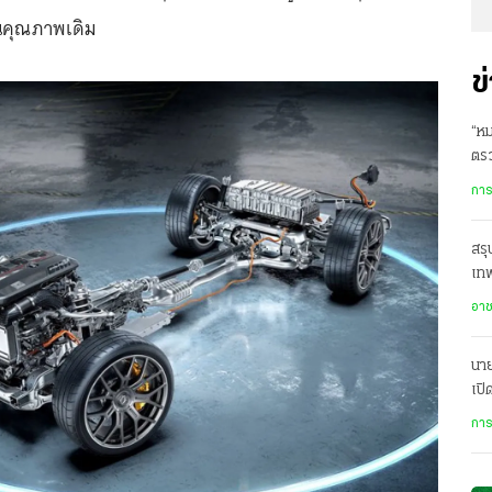
ันคุณภาพเดิม
ข
“หม
ตร
อี
การ
สรุ
เทพ
เพี
อา
นาย
เปิ
การ