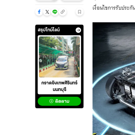
เงื่อนไขการรับประก
สรุปไทม์ไลน์
กราดยิงเทพศิรินทร์
นนทบุรี
ติดตาม