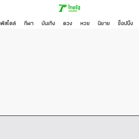
ลฟ์สไตล์
กีฬา
บันเทิง
ดวง
หวย
นิยาย
ช็อปปิ้ง