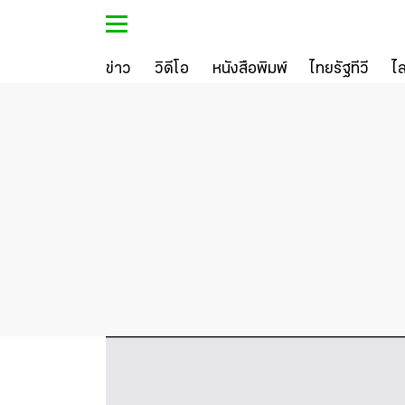
ข่าว
วิดีโอ
หนังสือพิมพ์
ไทยรัฐทีวี
ไ