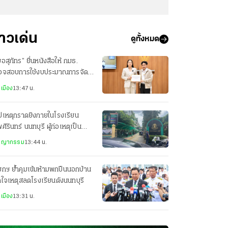
่าวเด่น
ดูทั้งหมด
อสุภัทร” ยื่นหนังสือให้ กมธ.
วจสอบการใช้งบประมาณการจัด
เวนต์ กระทรวงสาธารณสุข
เมือง
13:47 น.
ปเหตุกราดยิงภายในโรงเรียน
ศิรินทร์ นนทบุรี ผู้ก่อเหตุเป็น
ยงเด็ก ม.3
ชญากรรม
13:44 น.
กฯ ย้ำคุมเข้มห้ามพกปืนนอกบ้าน
ดใจเหตุสลดโรงเรียนดังนนทบุรี
เมือง
13:31 น.