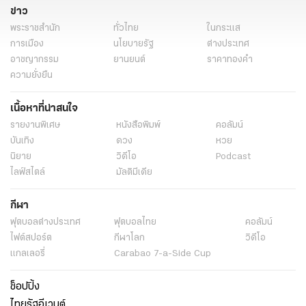
ข่าว
พระราชสำนัก
ทั่วไทย
ในกระแส
การเมือง
นโยบายรัฐ
ต่างประเทศ
อาชญากรรม
ยานยนต์
ราคาทองคำ
ความยั่งยืน
เนื้อหาที่น่าสนใจ
รายงานพิเศษ
หนังสือพิมพ์
คอลัมน์
บันเทิง
ดวง
หวย
นิยาย
วิดีโอ
Podcast
ไลฟ์สไตล์
มัลติมีเดีย
กีฬา
ฟุตบอลต่่างประเทศ
ฟุตบอลไทย
คอลัมน์
ไฟต์สปอร์ต
กีฬาโลก
วิดีโอ
แกลเลอรี่
Carabao 7-a-Side Cup
ช็อปปิ้ง
ไทยรัฐอีเวนต์