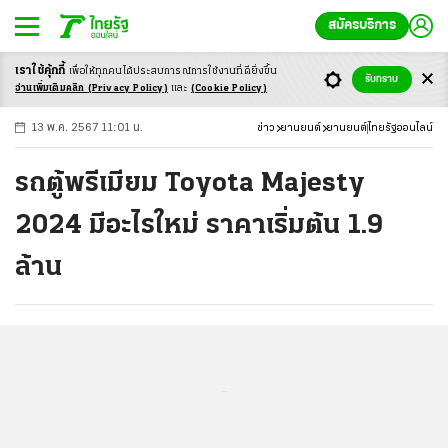
สมัครบริการ
เราใช้คุ้กกี้
เพื่อให้ทุกคนได้ประสบ
การณ์การใช้งานที่ดียิ่งขึ้น
+
ก
ก
-ก
รับทราบ
อ่านเพิ่มเติมคลิก
(Privacy Policy)
และ
(Cookie Policy)
13 พ.ค. 2567 11:01 น.
ข่าว
ยานยนต์
ยานยนต์
ไทยรัฐออนไลน์
รถตู้พรีเมียม Toyota Majesty
2024 มีอะไรใหม่ ราคาเริ่มต้น 1.9
ล้าน
...