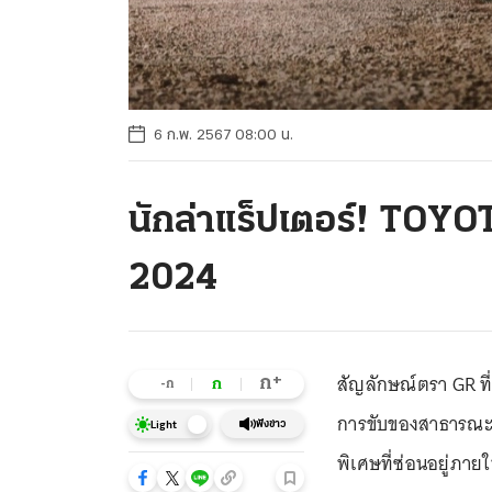
6 ก.พ. 2567 08:00 น.
นักล่าแร็ปเตอร์! TO
2024
สัญลักษณ์ตรา GR ที่
+
ก
ก
-ก
การขับของสาธารณะชน
ฟังข่าว
Light
พิเศษที่ซ่อนอยู่ภายใ