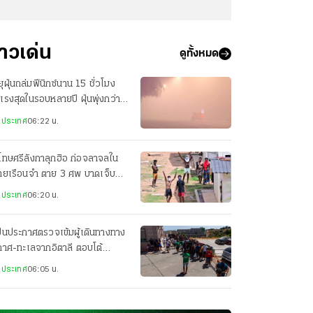
่าวเด่น
ดูทั้งหมด
ุฝุ่นถล่มฟีนิกซ์นาน 15 ชั่วโมง
แรงสุดในรอบหลายปี ฝุ่นพุ่งกว่า
000 ไมโครกรัม/ลบ.ม.
งประเทศ
06:22 น.
โทษศรีลังกาลุกฮิอ ก่อจลาจลใน
ายเรือนจำ ตาย 3 ศพ บาดเจ็บ
ราย คาดเอี่ยวแก๊งค้ายา
งประเทศ
06:20 น.
ปนประกาศตรวจเข้มผู้เดินทางทาง
กาศ-ทะเลจากอิตาลี ตอบโต้
รการของอิตาลีที่ระงับเชงเกน
งประเทศ
06:05 น.
ปน