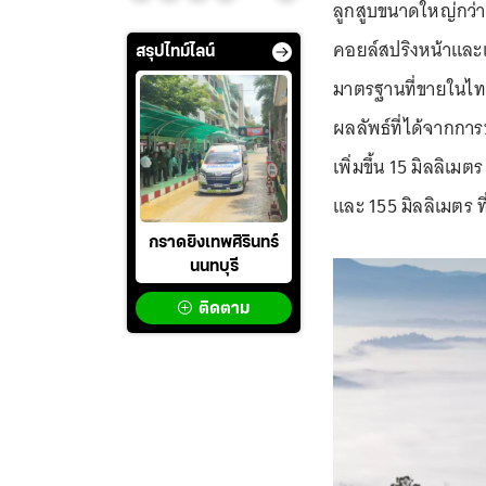
ลูกสูบขนาดใหญ่กว่า
คอยล์สปริงหน้าและแ
สรุปไทม์ไลน์
มาตรฐานที่ขายในไทย 
ผลลัพธ์ที่ได้จากกา
เพิ่มขึ้น 15 มิลลิเมต
และ 155 มิลลิเมตร ที
กราดยิงเทพศิรินทร์
นนทบุรี
ติดตาม