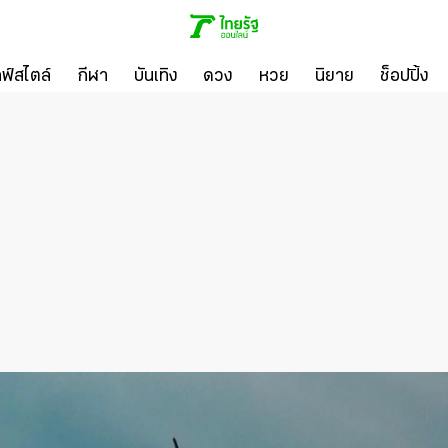
ลฟ์สไตล์
กีฬา
บันเทิง
ดวง
หวย
นิยาย
ช็อปปิ้ง