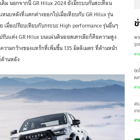
เดิม นอกจากนี้ GR Hilux 2024 ยังมีระบบกันสะเทือน
หนบหลังที่แตกต่างออกไปเมื่อเทียบกับ GR Hilux รุ่น
ข
เมื่อเปรียบเทียบกับกระบะ High performance รุ่นอื่นๆ
รปรับแต่ง GR Hilux บนแผ่นดินออสเตรเลียก็คือความสูง
พาย
รุน
ร ความกว้างของแทร็กที่เพิ่มขึ้น 135 มิลลิเมตร ที่ด้านหน้า
6,
ต่า
่ด้านหลัง
นัก
หล
23 
ต่า
สเ
อา
มาต
ต่า
สเ