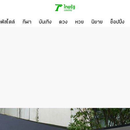
ลฟ์สไตล์
กีฬา
บันเทิง
ดวง
หวย
นิยาย
ช็อปปิ้ง