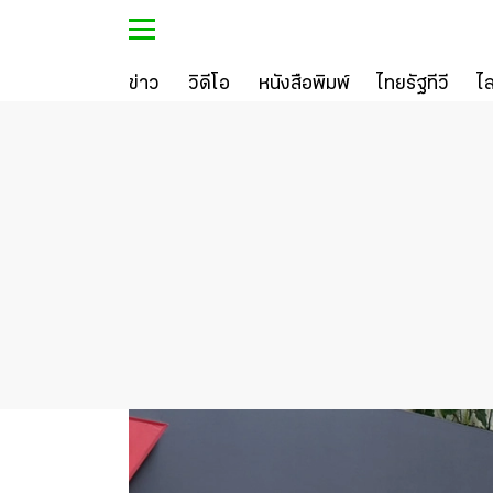
ข่าว
วิดีโอ
หนังสือพิมพ์
ไทยรัฐทีวี
ไ