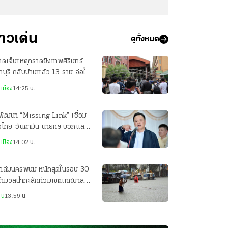
่าวเด่น
ดูทั้งหมด
บาดเจ็บเหตุกราดยิงเทพศิรินทร์
บุรี กลับบ้านแล้ว 13 ราย จ่อให้
บอีก 2 ราย
เมือง
14:25 น.
พัฒนา “Missing Link” เชื่อม
าวไทย-อันดามัน นายกฯ บอกแลนด์
ดจ์ค่อยว่ากัน
เมือง
14:02 น.
ถล่มนครพนม หนักสุดในรอบ 30
 ทำมวลน้ำทะลักท่วมเขตเทศบาล
ือง ถนนหลายจุดจมบาดาล
าน
13:59 น.