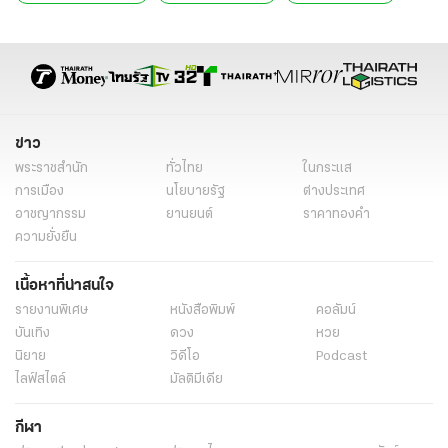
ข่าว
พระราชสำนัก
ทั่วไทย
ในกระแส
การเมือง
นโยบายรัฐ
ต่างประเทศ
อาชญากรรม
ยานยนต์
ราคาทองคำ
ความยั่งยืน
เนื้อหาที่น่าสนใจ
รายงานพิเศษ
หนังสือพิมพ์
คอลัมน์
บันเทิง
ดวง
หวย
นิยาย
วิดีโอ
Podcast
ไลฟ์สไตล์
มัลติมีเดีย
กีฬา