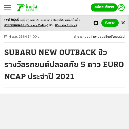
สมัครบริการ
เราใช้คุ้กกี้
เพื่อให้ทุกคนได้ประสบ
การณ์การใช้งานที่ดียิ่งขึ้น
+
ก
ก
-ก
รับทราบ
อ่านเพิ่มเติมคลิก
(Privacy Policy)
และ
(Cookie Policy)
4 พ.ย. 2564 14:00 น.
ข่าว
ยานยนต์
ยานยนต์
ไทยรัฐออนไลน์
SUBARU NEW OUTBACK ซิว
รางวัลรถยนต์ปลอดภัย 5 ดาว EURO
NCAP ประจำปี 2021
...