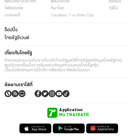
ฟุตบอลต่่างประเทศ
ฟุตบอลไทย
คอลัมน์
ไฟต์สปอร์ต
กีฬาโลก
วิดีโอ
แกลเลอรี่
Carabao 7-a-Side Cup
ช็อปปิ้ง
ไทยรัฐอีเวนต์
เกี่ยวกับไทยรัฐ
กิจกรรม
ร่วมงานกับเรา
เกี่ยวกับไทยรัฐ
มูลนิธิไทยรัฐ
ศูนย์ข้อมูลไทยรัฐ
FAQ
ศูนย์ช่วยเหลือ
นโยบายคุ้มครองข้อมูลส่วนบุคคลไทยรัฐกรุ๊ป
เงื่อนไขข้อตกลงการใช้บริการ
ติดต่อเรา
ติดต่อโฆษณา
ติดตามเราได้ที่
Application
My THAIRATH