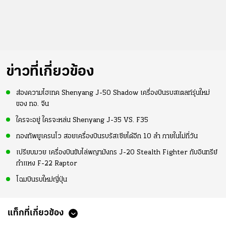
ข่าวที่เกี่ยวข้อง
ส่องความไฮเทค Shenyang J-50 Shadow เครื่องบินรบสเตลท์รุ่นใหม่
ของ ทอ. จีน
ใครจะอยู่ ใครจะหล่น Shenyang J-35 VS. F35
กองทัพยูเครนโว สอยเครื่องบินรบรัสเซียได้อีก 10 ลำ ภายในไม่กี่วัน
เปรียบมวย เครื่องบินขับไล่พญามังกร J-20 Stealth Fighter กับอินทรีย์
กำแหง F-22 Raptor
โฉมบินรบใหม่ญี่ปุ่น
แท็กที่เกี่ยวข้อง