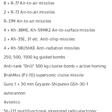
8 × R-77 Air-to-air missiles
2 × R-73 Air-to-air missiles
R-37M Air-to-air missiles
4 × Kh-38ME, Kh-59MK2 Air-to-surface missiles
2 × Kh-35E, 31 etc. Anti-ship missiles
4 × Kh-58UShKE Anti-radiation missiles
250, 500, 1500 kg guided bombs
Anti-tank "Drill" 500 kg cluster-bomb + active homing
BrahMos (PJ-10) supersonic cruise missile
Guns 1 × 30 mm Gryazev-Shipunov GSh-30-1
autocannon
Avionics
Sh-121 multifunctional integrated radio electronic