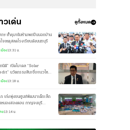
่าวเด่น
ดูทั้งหมด
กฯ ย้ำคุมเข้มห้ามพกปืนนอกบ้าน
ดใจเหตุสลดโรงเรียนดังนนทบุรี
เมือง
13:31 น.
กนิติ” เปิดโมเดล “Solar
dit” นวัตกรรมสินเชื่อแนวใหม่
ติดตั้งโซลาร์เซลล์ ลดภาระค่าไฟ
เมือง
13:18 น.
ึก เก๋งพุ่งชนศูนย์พัฒนาเด็กเล็ก
านหนองสองตอน กาญจนบุรี
เจ็บกว่า 10 ราย
ไทย
13:14 น.