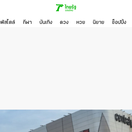
ลฟ์สไตล์
กีฬา
บันเทิง
ดวง
หวย
นิยาย
ช็อปปิ้ง