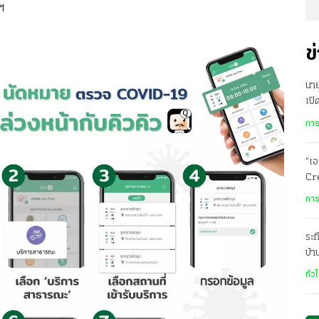
ฯ
ข
นาย
เปิ
การ
“เอ
Cre
ดัน
การ
ระท
บ้
นร.
ทั่ว