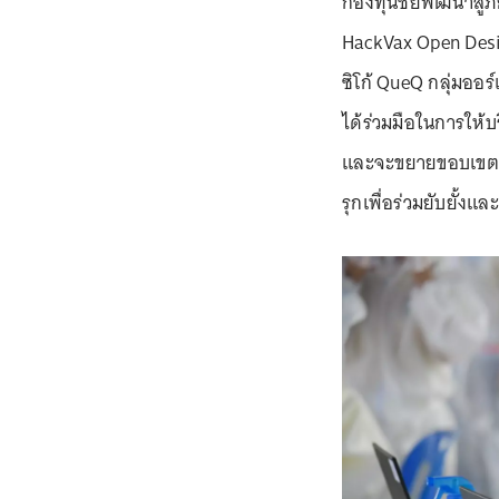
กองทุนชัยพัฒนาสู้
HackVax Open Desig
ซิโก้ QueQ กลุ่มอ
ได้ร่วมมือในการให้
และจะขยายขอบเขตเพิ่
รุกเพื่อร่วมยับยั้ง