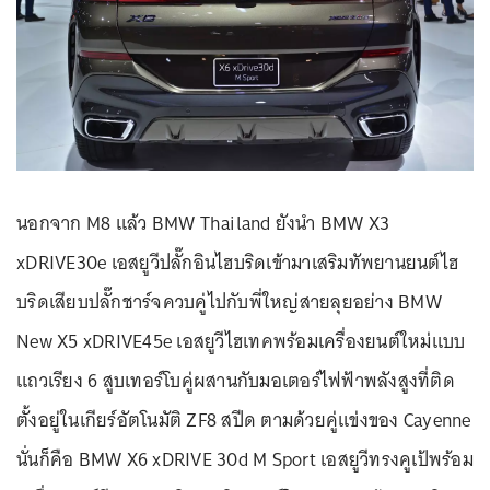
นอกจาก M8 แล้ว BMW Thailand ยังนำ BMW X3
xDRIVE30e เอสยูวีปลั๊กอินไฮบริดเข้ามาเสริมทัพยานยนต์ไฮ
บริดเสียบปลั๊กชาร์จควบคู่ไปกับพี่ใหญ่สายลุยอย่าง BMW
New X5 xDRIVE45e เอสยูวีไฮเทคพร้อมเครื่องยนต์ใหม่แบบ
แถวเรียง 6 สูบเทอร์โบคู่ผสานกับมอเตอร์ไฟฟ้าพลังสูงที่ติด
ตั้งอยู่ในเกียร์อัตโนมัติ ZF8 สปีด ตามด้วยคู่แข่งของ Cayenne
นั่นก็คือ BMW X6 xDRIVE 30d M Sport เอสยูวีทรงคูเป้พร้อม