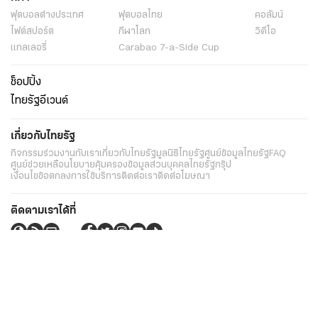
ฟุตบอลต่่างประเทศ
ฟุตบอลไทย
คอลัมน์
ไฟต์สปอร์ต
กีฬาโลก
วิดีโอ
แกลเลอรี่
Carabao 7-a-Side Cup
ช็อปปิ้ง
ไทยรัฐอีเวนต์
เกี่ยวกับไทยรัฐ
กิจกรรม
ร่วมงานกับเรา
เกี่ยวกับไทยรัฐ
มูลนิธิไทยรัฐ
ศูนย์ข้อมูลไทยรัฐ
FAQ
ศูนย์ช่วยเหลือ
นโยบายคุ้มครองข้อมูลส่วนบุคคลไทยรัฐกรุ๊ป
เงื่อนไขข้อตกลงการใช้บริการ
ติดต่อเรา
ติดต่อโฆษณา
ติดตามเราได้ที่
Application
My THAIRATH