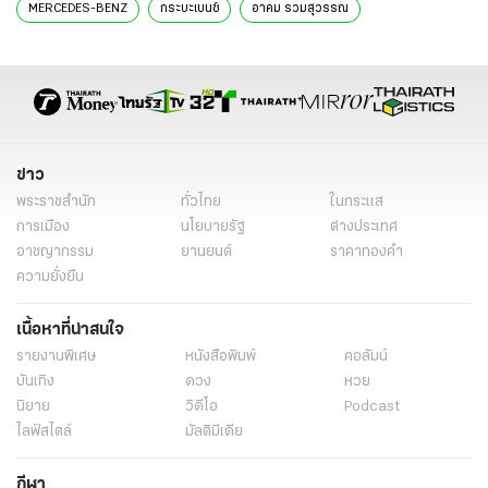
MERCEDES-BENZ
กระบะเบนซ์
อาคม รวมสุวรรณ
ข่าว
พระราชสำนัก
ทั่วไทย
ในกระแส
การเมือง
นโยบายรัฐ
ต่างประเทศ
อาชญากรรม
ยานยนต์
ราคาทองคำ
ความยั่งยืน
เนื้อหาที่น่าสนใจ
รายงานพิเศษ
หนังสือพิมพ์
คอลัมน์
บันเทิง
ดวง
หวย
นิยาย
วิดีโอ
Podcast
ไลฟ์สไตล์
มัลติมีเดีย
กีฬา