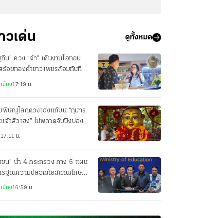
่าวเด่น
ดูทั้งหมด
ุทิน” ควง “จ๋า” เดินงานโอทอป
อสร้อยทองคำขาวเพชรล้อมทับทิม
บ่เซี่ยง ราคา 1.2 ล้านให้
เมือง
17:19 น.
่มพิษณุโลกดวงเฮงแก้บน “กุมาร
เจ้าสัวเฮง” ไม่พลาดจับปิงปอง
ลขเด็ดงวดนี้
ว
17:11 น.
.เชน” นำ 4 กระทรวง กาง 6 แผน
ตรฐานความปลอดภัยสถานศึกษา
วัน ป้องกันก่อเหตุรุนแรงใน
เมือง
16:59 น.
เรียน