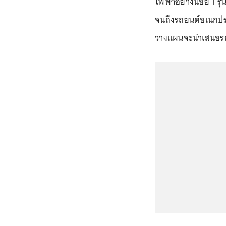
ไฟฟ้าอย่างน้อย 1 รุ
จนถึงรถยนต์อเนกประ
วางแผนจะนำเสนอรถย