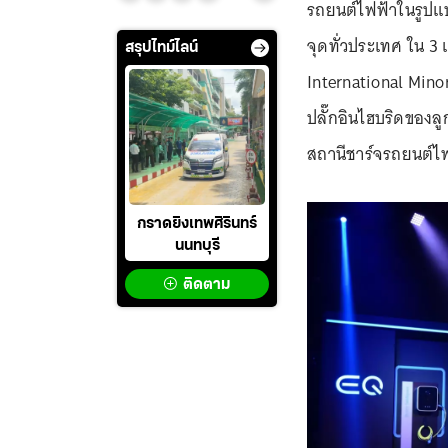
รถยนต์ไฟฟ้าในรูปแบ
จุดทั่วประเทศ ใน 3 
สรุปไทม์ไลน์
International Minor
ปลั๊กอินไฮบริดของลูก
สถานีชาร์จรถยนต์
กราดยิงเทพศิรินทร์
นนทบุรี
ติดตาม