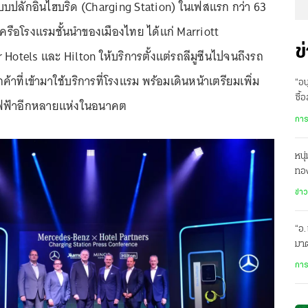
บปลั๊กอินไฮบริด (Charging Station) ในเฟสแรก กว่า 63
เครือโรงแรมชั้นนำของเมืองไทย ได้แก่ Marriott
ข
 Hotels และ Hilton ให้บริการตั้งแต่รถลีมูซีนไปจนถึงรถ
ค้าที่เข้ามาใช้บริการที่โรงแรม พร้อมเดินหน้าเตรียมเพิ่ม
“อน
ซื้
ไฟฟ้าอีกหลายแห่งในอนาคต
กิน
การ
หนุ
ทอง
ขอเ
ข่า
“อ
มา
90 
การ
โรง