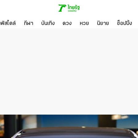
ลฟ์สไตล์
กีฬา
บันเทิง
ดวง
หวย
นิยาย
ช็อปปิ้ง