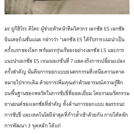
มร.ยูกิฮิโระ คิโตะ ผู้ช่วยหัวหน้าทีมวิศวกร เลกซัส ES เลกซัส
อินเตอร์เนชั่นแนล กล่าวว่า “เลกซัส ES ได้รับการแนะนำเป็น
ครั้งแรกของโลก พร้อมรถรุ่นเรือธงอย่างเลกซัส LS และการ
แนะนำเลกซัส ES เจนเนอเรชั่นที่ 7 แสดงถึงการเปลี่ยนแปลง
ครั้งสําคัญ นั่นคือการออกแบบยนตรกรรมที่เหนือความคาด
หมายไปจากเดิม ด้วยการเพิ่มคุณค่าด้านอารมณ์ความรู้สึก
บนพื้นฐานของพลวัตในการขับขี่ที่ยอดเยี่ยม โดยรวมนวัตกรรม
ยานยนต์ของเลกซัสที่สำคัญ ทั้งด้านการออกแบบ สมรรถนะ
การขับขี่ และเทคโนโลยีล่าสุดที่ก้าวล้ำเข้าด้วยกัน ภายใต้หลัก
การพัฒนา 3 จุดหลัก ได้แก่