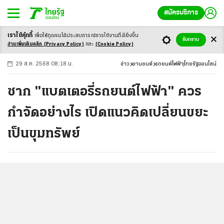
สมัครบริการ
เราใช้คุ้กกี้
เพื่อให้ทุกคนได้ประสบ
การณ์การใช้งานที่ดียิ่งขึ้น
+
ก
ก
-ก
รับทราบ
อ่านเพิ่มเติมคลิก
(Privacy Policy)
และ
(Cookie Policy)
29 ส.ค. 2568 08:18 น.
ข่าว
ยานยนต์
รถยนต์ไฟฟ้า
ไทยรัฐออนไลน์
ซาก "แบตเตอรี่รถยนต์ไฟฟ้า" ควร
กำจัดอย่างไร เปิดแนวคิดเปลี่ยนขยะ
เป็นขุมทรัพย์
...