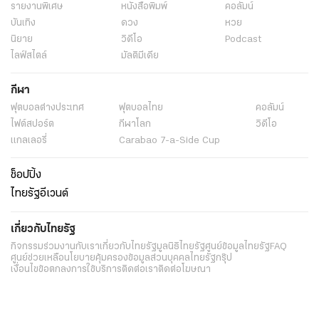
รายงานพิเศษ
หนังสือพิมพ์
คอลัมน์
บันเทิง
ดวง
หวย
นิยาย
วิดีโอ
Podcast
ไลฟ์สไตล์
มัลติมีเดีย
กีฬา
ฟุตบอลต่่างประเทศ
ฟุตบอลไทย
คอลัมน์
ไฟต์สปอร์ต
กีฬาโลก
วิดีโอ
แกลเลอรี่
Carabao 7-a-Side Cup
ช็อปปิ้ง
ไทยรัฐอีเวนต์
เกี่ยวกับไทยรัฐ
กิจกรรม
ร่วมงานกับเรา
เกี่ยวกับไทยรัฐ
มูลนิธิไทยรัฐ
ศูนย์ข้อมูลไทยรัฐ
FAQ
ศูนย์ช่วยเหลือ
นโยบายคุ้มครองข้อมูลส่วนบุคคลไทยรัฐกรุ๊ป
เงื่อนไขข้อตกลงการใช้บริการ
ติดต่อเรา
ติดต่อโฆษณา
ติดตามเราได้ที่