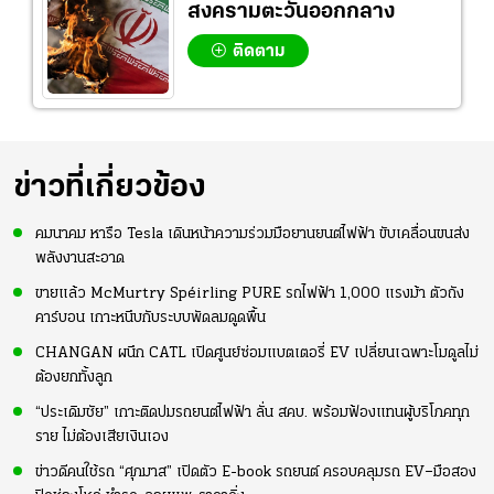
สงครามตะวันออกกลาง
ติดตาม
ข่าวที่เกี่ยวข้อง
คมนาคม หารือ Tesla เดินหน้าความร่วมมือยานยนต์ไฟฟ้า ขับเคลื่อนขนส่ง
พลังงานสะอาด
ขายแล้ว McMurtry Spéirling PURE รถไฟฟ้า 1,000 แรงม้า ตัวถัง
คาร์บอน เกาะหนึบกับระบบพัดลมดูดพื้น
CHANGAN ผนึก CATL เปิดศูนย์ซ่อมแบตเตอรี่ EV เปลี่ยนเฉพาะโมดูลไม่
ต้องยกทั้งลูก
“ประเดิมชัย” เกาะติดปมรถยนต์ไฟฟ้า ลั่น สคบ. พร้อมฟ้องแทนผู้บริโภคทุก
ราย ไม่ต้องเสียเงินเอง
ข่าวดีคนใช้รถ “ศุภมาส” เปิดตัว E-book รถยนต์ ครอบคลุมรถ EV–มือสอง