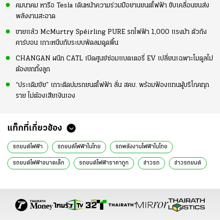
คมนาคม หารือ Tesla เดินหน้าความร่วมมือยานยนต์ไฟฟ้า ขับเคลื่อนขนส่ง
พลังงานสะอาด
ขายแล้ว McMurtry Spéirling PURE รถไฟฟ้า 1,000 แรงม้า ตัวถัง
คาร์บอน เกาะหนึบกับระบบพัดลมดูดพื้น
CHANGAN ผนึก CATL เปิดศูนย์ซ่อมแบตเตอรี่ EV เปลี่ยนเฉพาะโมดูลไม่
ต้องยกทั้งลูก
“ประเดิมชัย” เกาะติดปมรถยนต์ไฟฟ้า ลั่น สคบ. พร้อมฟ้องแทนผู้บริโภคทุก
ราย ไม่ต้องเสียเงินเอง
แท็กที่เกี่ยวข้อง
รถยนต์ไฟฟ้า
รถยนต์ไฟฟ้าในไทย
รถพลังงานไฟฟ้าในไทย
รถยนต์ไฟฟ้าขนาดเล็ก
รถยนต์ไฟฟ้าราคาถูก
ข่าวรถ
ข่าวรถยนต์
ข่าวรถยนต์ไฟฟ้า
ข่าวรถใหม่
เรื่องเด่น
อาคม รวมสุวรรณ
รถยนต์ไฟฟ้า 2568
รถยนต์ไฟฟ้า 2025
mg s5 ev
mg car
mg sales
mg s5