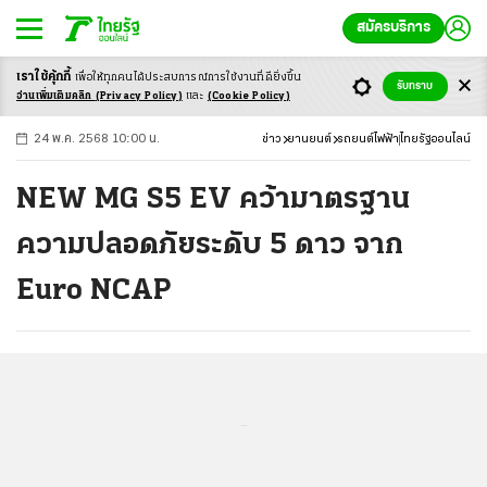
สมัครบริการ
เราใช้คุ้กกี้
เพื่อให้ทุกคนได้ประสบ
การณ์การใช้งานที่ดียิ่งขึ้น
+
ก
ก
-ก
รับทราบ
อ่านเพิ่มเติมคลิก
(Privacy Policy)
และ
(Cookie Policy)
24 พ.ค. 2568 10:00 น.
ข่าว
ยานยนต์
รถยนต์ไฟฟ้า
ไทยรัฐออนไลน์
NEW MG S5 EV คว้ามาตรฐาน
ความปลอดภัยระดับ 5 ดาว จาก
Euro NCAP
...