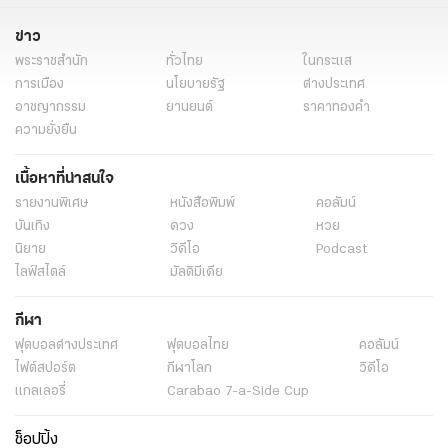
ข่าว
พระราชสำนัก
ทั่วไทย
ในกระแส
การเมือง
นโยบายรัฐ
ต่างประเทศ
อาชญากรรม
ยานยนต์
ราคาทองคำ
ความยั่งยืน
เนื้อหาที่น่าสนใจ
รายงานพิเศษ
หนังสือพิมพ์
คอลัมน์
บันเทิง
ดวง
หวย
นิยาย
วิดีโอ
Podcast
ไลฟ์สไตล์
มัลติมีเดีย
กีฬา
ฟุตบอลต่่างประเทศ
ฟุตบอลไทย
คอลัมน์
ไฟต์สปอร์ต
กีฬาโลก
วิดีโอ
แกลเลอรี่
Carabao 7-a-Side Cup
ช็อปปิ้ง