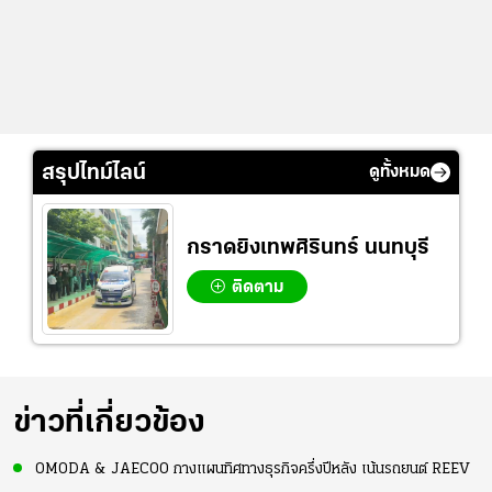
สรุปไทม์ไลน์
ดูทั้งหมด
กราดยิงเทพศิรินทร์ นนทบุรี
ติดตาม
ข่าวที่เกี่ยวข้อง
OMODA & JAECOO กางแผนทิศทางธุรกิจครึ่งปีหลัง เน้นรถยนต์ REEV