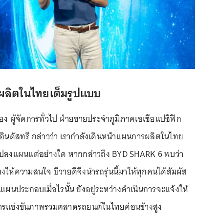
งผลิตในไทยเต็มรูปแบบ
ี่ยง ผู้จัดการทั่วไป ฝ่ายขายประจำภูมิภาคเอเชียแปซิฟิก
้ อินดัสทรี กล่าวว่า เรากำลังเดินหน้าแผนการผลิตในไทย
นแปลงแผนแต่อย่างใด หากกล่าวถึง BYD SHARK 6 พบว่า
างให้ความสนใจ บีวายดีจึงนำรถรุ่นนี้มาให้ทุกคนได้สัมผัส
แผนประกอบเมื่อไรนั้น ยังอยู่ระหว่างดำเนินการจะแจ้งให้
รแข่งขันภาพรวมตลาดรถยนต์ในไทยค่อนข้างสูง