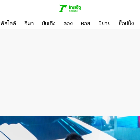
ลฟ์สไตล์
กีฬา
บันเทิง
ดวง
หวย
นิยาย
ช็อปปิ้ง