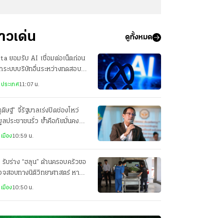
่าวเด่น
ดูทั้งหมด
a ยอมรับ AI เชื่อมต่อเน็ตก่อน
กระบบบริษัทอื่นระหว่างทดสอบ
เกิดจากตั้งค่าระบบผิด
งประเทศ
11:07 น.
ุดิษฐ์” จี้รัฐบาลเร่งปิดช่องโหว่
มูลประชาชนรั่ว ย้ำคือภัยมั่นคง
ับชาติ
เมือง
10:59 น.
 รับร่าง “ฮลุน” ด้านครอบครัวขอ
วจสอบทางนิติวิทยาศาสตร์ หา
หตุต่อ
เมือง
10:50 น.