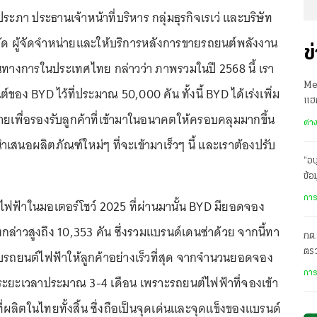
ภา ประธานเจ้าหน้าที่บริหาร กลุ่มธุรกิจเรเว่ และบริษัท
กัด ผู้จัดจำหน่ายและให้บริการหลังการขายรถยนต์พลังงาน
ข
นทางการในประเทศไทย กล่าวว่า ภาพรวมในปี 2568 นี้ เรา
Met
์ของ BYD ไว้ที่ประมาณ 50,000 คัน ทั้งนี้ BYD ได้เร่งเพิ่ม
แฮ
ยเพื่อรองรับลูกค้าที่เข้ามาในอนาคตให้ครอบคลุมมากขึ้น
คาด
ต่า
ำเสนอผลิตภัณฑ์ใหม่ๆ ที่จะเข้ามาเร็วๆ นี้ และเราต้องปรับ
“อน
ข้อ
ระด
การ
ฟ้าในมอเตอร์โชว์ 2025 ที่ผ่านมานั้น BYD มียอดจอง
ล่าวสูงถึง 10,353 คัน ซึ่งรวมแบรนด์เดนซ่าด้วย จากนี้ทา
กต.
ตร
อบรถยนต์ไฟฟ้าให้ลูกค้าอย่างเร็วที่สุด จากจำนวนยอดจอง
สาเ
การ
ระยะเวลาประมาณ 3-4 เดือน เพราะรถยนต์ไฟฟ้าที่จองเข้า
่ผลิตในไทยทั้งสิ้น ซึ่งถือเป็นจุดเด่นและจุดแข็งของแบรนด์