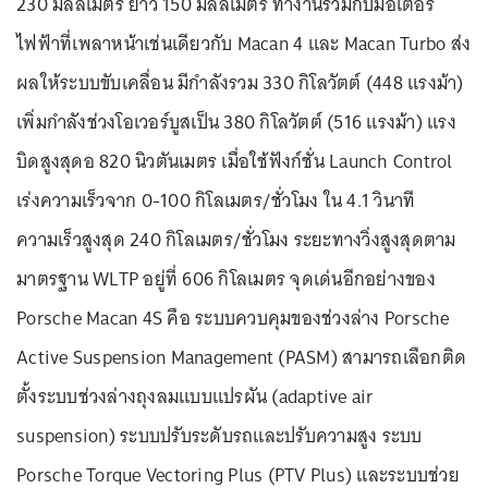
230 มิลลิเมตร ยาว 150 มิลลิเมตร ทำงานร่วมกับมอเตอร์
ไฟฟ้าที่เพลาหน้าเช่นเดียวกับ Macan 4 และ Macan Turbo ส่ง
ผลให้ระบบขับเคลื่อน มีกำลังรวม 330 กิโลวัตต์ (448 แรงม้า)
เพิ่มกำลังช่วงโอเวอร์บูสเป็น 380 กิโลวัตต์ (516 แรงม้า) แรง
บิดสูงสุดอ 820 นิวตันเมตร เมื่อใช้ฟังก์ชั่น Launch Control
เร่งความเร็วจาก 0-100 กิโลเมตร/ชั่วโมง ใน 4.1 วินาที
ความเร็วสูงสุด 240 กิโลเมตร/ชั่วโมง ระยะทางวิ่งสูงสุดตาม
มาตรฐาน WLTP อยู่ที่ 606 กิโลเมตร จุดเด่นอีกอย่างของ
Porsche Macan 4S คือ ระบบควบคุมของช่วงล่าง Porsche
Active Suspension Management (PASM) สามารถเลือกติด
ตั้งระบบช่วงล่างถุงลมแบบแปรผัน (adaptive air
suspension) ระบบปรับระดับรถและปรับความสูง ระบบ
Porsche Torque Vectoring Plus (PTV Plus) และระบบช่วย