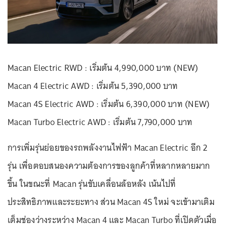
Macan Electric RWD : เริ่มต้น 4,990,000 บาท (NEW)
Macan 4 Electric AWD : เริ่มต้น 5,390,000 บาท
Macan 4S Electric AWD : เริ่มต้น 6,390,000 บาท (NEW)
Macan Turbo Electric AWD : เริ่มต้น 7,790,000 บาท
การเพิ่มรุ่นย่อยของรถพลังงานไฟฟ้า Macan Electric อีก 2
รุ่น เพื่อตอบสนองความต้องการของลูกค้าที่หลากหลายมาก
ขึ้น ในขณะที่ Macan รุ่นขับเคลื่อนล้อหลัง เน้นไปที่
ประสิทธิภาพและระยะทาง ส่วน Macan 4S ใหม่ จะเข้ามาเติม
เต็มช่องว่างระหว่าง Macan 4 และ Macan Turbo ที่เปิดตัวเมื่อ