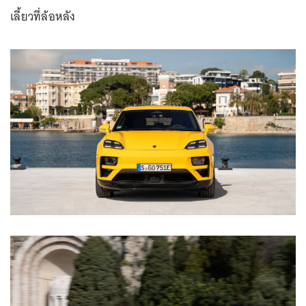
เลี้ยวที่ล้อหลัง