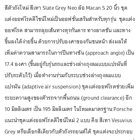
สีตัวถังใหม่ สีเทา Slate Grey Neo ล้อ Macan S 20 นิ้ว ชุด
แต่งออฟโรดดีไซน์ใหม่เป็นออฟชั่นเสริมสำหรับทุกรุ่น ชุดแต่ง
ออฟโรด สามารถลุยเส้นทางทุรกันดาร ทางลาดชัน และทาง
ขึ้นลงได้ง่ายขึ้น ด้วยการปรับองศาของกันชนหน้า ส่งผลให้
เพิ่มค่าความสามารถในการปีนทางชัน (approach angle) เป็น
17.4 องศา (ขึ้นอยู่กับรุ่นรถและช่วงล่างถุงลมแบบแปรผันที่
ปรับระดับไว้) เมื่อทำงานร่วมกับระบบช่วงล่างถุงลมแบบ
แปรผัน (adaptive air suspension) ชุดแต่งออฟโรดช่วยเพิ่ม
ระยะความสูงของตัวรถจากพื้นถนน (ground clearance) อีก
10 มิลลิเมตร เป็น 195 มิลลิเมตร ในโหมดมาตรฐาน Porsche
แนะนำชุดแต่งออฟโรดดีไซน์ใหม่ 2 แบบ คือ สีเทา Vesuvius
Grey หรือเลือกสีเดียวกับตัวถังรถยนต์ได้ ชุดแต่งจะประกอบ