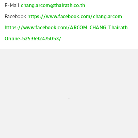
E-Mail
chang.arcom@thairath.co.th
Facebook
https://www.facebook.com/chang.arcom
https://www.facebook.com/ARCOM-CHANG-Thairath-
Online-5253692475053/
...