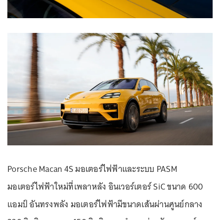
Porsche Macan 4S มอเตอร์ไฟฟ้าและระบบ PASM
มอเตอร์ไฟฟ้าใหม่ที่เพลาหลัง อินเวอร์เตอร์ SiC ขนาด 600
แอมป์ อันทรงพลัง มอเตอร์ไฟฟ้ามีขนาดเส้นผ่านศูนย์กลาง