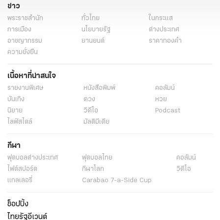
ข่าว
พระราชสำนัก
ทั่วไทย
ในกระแส
การเมือง
นโยบายรัฐ
ต่างประเทศ
อาชญากรรม
ยานยนต์
ราคาทองคำ
ความยั่งยืน
เนื้อหาที่น่าสนใจ
รายงานพิเศษ
หนังสือพิมพ์
คอลัมน์
บันเทิง
ดวง
หวย
นิยาย
วิดีโอ
Podcast
ไลฟ์สไตล์
มัลติมีเดีย
กีฬา
ฟุตบอลต่่างประเทศ
ฟุตบอลไทย
คอลัมน์
ไฟต์สปอร์ต
กีฬาโลก
วิดีโอ
แกลเลอรี่
Carabao 7-a-Side Cup
ช็อปปิ้ง
ไทยรัฐอีเวนต์