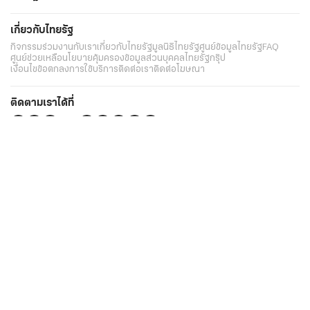
เกี่ยวกับไทยรัฐ
กิจกรรม
ร่วมงานกับเรา
เกี่ยวกับไทยรัฐ
มูลนิธิไทยรัฐ
ศูนย์ข้อมูลไทยรัฐ
FAQ
ศูนย์ช่วยเหลือ
นโยบายคุ้มครองข้อมูลส่วนบุคคลไทยรัฐกรุ๊ป
เงื่อนไขข้อตกลงการใช้บริการ
ติดต่อเรา
ติดต่อโฆษณา
ติดตามเราได้ที่
Application
My THAIRATH