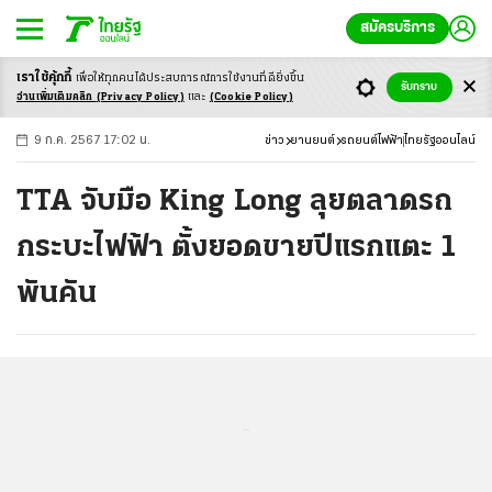
สมัครบริการ
เราใช้คุ้กกี้
เพื่อให้ทุกคนได้ประสบ
การณ์การใช้งานที่ดียิ่งขึ้น
+
ก
ก
-ก
รับทราบ
อ่านเพิ่มเติมคลิก
(Privacy Policy)
และ
(Cookie Policy)
9 ก.ค. 2567 17:02 น.
ข่าว
ยานยนต์
รถยนต์ไฟฟ้า
ไทยรัฐออนไลน์
TTA จับมือ King Long ลุยตลาดรถ
กระบะไฟฟ้า ตั้งยอดขายปีแรกแตะ 1
พันคัน
...