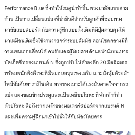
Performance Blue ซึ่งทำให้รถดูน่ารักขึ้น พวงมาลัยแบบสาม
ก้าน เป็นการเปลี่ยนแปลงที่น่ายินดีสำหรับลูกค้าที่ชอบพวง
มาลัยแบบสปอร์ต กับความรู้สึกแบบดั้งเดิมที่มีปุ่มควบคุมให้
มาเหมือนเดิมซึ่งใช้งานง่ายกว่าระบบสัมผัส คอนโซลกลางมีที่
วางแขนแบบเลื่อนได้ คนขับและผู้โดยสารด้านหน้านั่งบนเบาะ
บัคเก็ตซีทของแบรนด์ N ซึ่งถูกปรับให้ต่ำลงอีก 20 มิลลิเมตร
พร้อมพนักพิงศีรษะที่มีหมอนหนุนรองเสริม เบาะนั่งหุ้มด้วยผ้า
โพลีอัลคันทารารีไซเคิล ทรงของเบาะได้แรงบันดาลใจจากรถ
แข่ง แผงขอบข้างประตูและแป้นเหยียบโลหะ ที่พักเท้าก็ทำ
ด้วยโลหะ สื่อถึงรากเหง้าของมอเตอร์สปอร์ตจากแบรนด์ N
และเพิ่มความรู้สึกน่าเข้าไปนั่งให้กับห้องโดยสาร