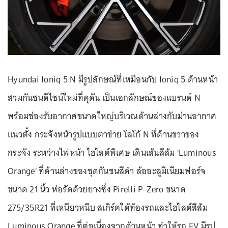
Hyundai Ioniq 5 N มีรูปลักษณ์ที่เหมือนกับ Ioniq 5 ด้านหน้า
สวมกันชนดีไซน์ใหม่ที่ดุดัน เป็นเอกลักษณ์ของแบรนด์ N
พร้อมช่องรับอากาศขนาดใหญ่บริเวณด้านล่างกับม่านอากาศ
แนวตั้ง กระจังหน้ารูปแบบตาข่าย โลโก้ N ที่ด้านขวาของ
กระจัง ระหว่างไฟหน้า ไฮไลต์พิเศษ เดินเส้นสีส้ม 'Luminous
Orange' ที่ด้านล่างของชุดกันชนสีดำ ล้ออะลูมิเนียมฟอร์จ
ขนาด 21 นิ้ว ห่อรัดด้วยยางซิ่ง Pirelli P-Zero ขนาด
275/35R21 ที่เหนียวหนึบ สเกิร์ตใต้ท้องรถและไฮไลต์สีส้ม
Luminous Orange ที่ต่อเนื่องจากด้านหน้า ทำให้รถ EV มีรูป