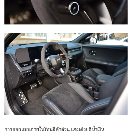
การออกแบบภายในโทนสีดำล้วน แซมด้วยสีน้ำเงิน