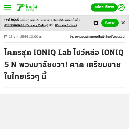
สมัครบริการ
เราใช้คุ้กกี้
เพื่อให้ทุกคนได้ประสบ
การณ์การใช้งานที่ดียิ่งขึ้น
+
ก
ก
-ก
รับทราบ
อ่านเพิ่มเติมคลิก
(Privacy Policy)
และ
(Cookie Policy)
15 ธ.ค. 2566 10:00 น.
ข่าว
ยานยนต์
รถยนต์ไฟฟ้า
ไทยรัฐออนไลน์
โคตรสุด IONIQ Lab โชว์หล่อ IONIQ
5 N พวงมาลัยขวา! คาด เตรียมขาย
ในไทยเร็วๆ นี้
...