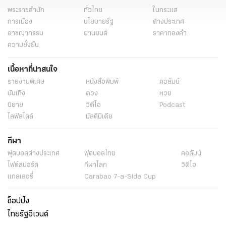
พระราชสำนัก
ทั่วไทย
ในกระแส
การเมือง
นโยบายรัฐ
ต่างประเทศ
อาชญากรรม
ยานยนต์
ราคาทองคำ
ความยั่งยืน
เนื้อหาที่น่าสนใจ
รายงานพิเศษ
หนังสือพิมพ์
คอลัมน์
บันเทิง
ดวง
หวย
นิยาย
วิดีโอ
Podcast
ไลฟ์สไตล์
มัลติมีเดีย
กีฬา
ฟุตบอลต่่างประเทศ
ฟุตบอลไทย
คอลัมน์
ไฟต์สปอร์ต
กีฬาโลก
วิดีโอ
แกลเลอรี่
Carabao 7-a-Side Cup
ช็อปปิ้ง
ไทยรัฐอีเวนต์