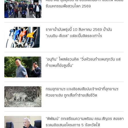
คมนาคม ลุยอุดรธานี อัปเดตถนน-ทางรถไฟ พร้อม
รับมหกรรมพืชสวนโลก 2569
ราคาน้ำมันพรุ่งนี้ 10 สิงหาคม 2569 น้ำมัน
"เบนซิน-ดีเซล" แต่ละปั๊มลิตรละเท่าไร
“อนุทิน” โพสต์ชวนคิด “วิ่งหัวชนกำแพงทุกวัน แต่
กำแพงก็ยังสูงขึ้น”
กรมอุทยานฯ แจงข้อสงสัยปมเจ้าหน้าที่อุทยานฯ
ห้วยขาแข้ง ถูกเสือทำร้ายเสียชีวิต
“พิพัฒน์” ถกเตรียมความพร้อม ครม.สัญจร สงขลา
ระดมข้อเสนอโครงการ 5 จังหวัดใต้