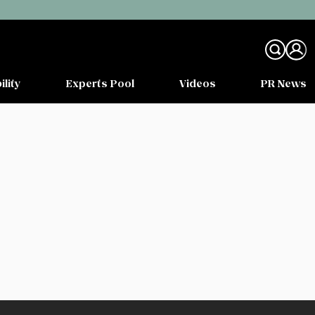
ility
Experts Pool
Videos
PR News