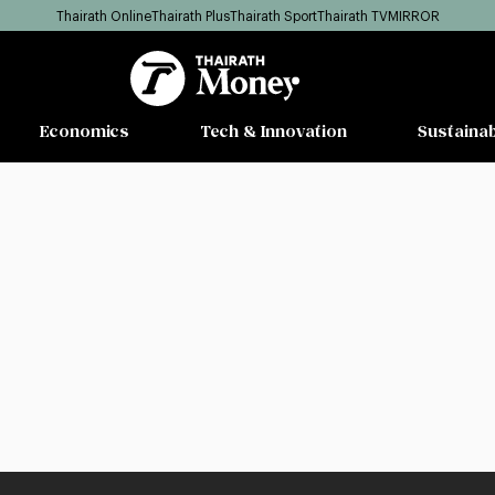
Thairath Online
Thairath Plus
Thairath Sport
Thairath TV
MIRROR
Economics
Tech & Innovation
Sustainab