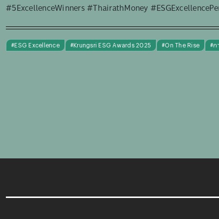
#5ExcellenceWinners #ThairathMoney #ESGExcellencePerf
#
ESG Excellence
#
Krungsri ESG Awards 2025
#
On The Rise
#
กา