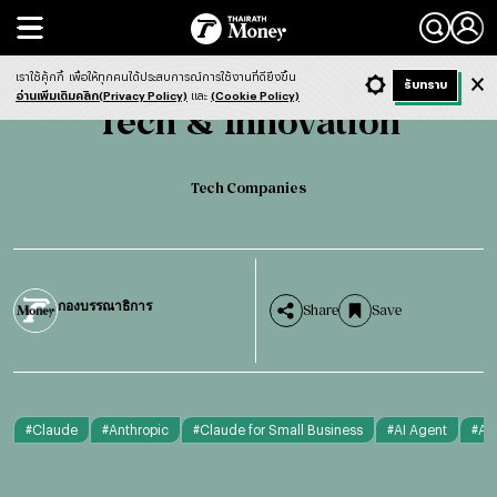
Search
Tech & Innovation
Tech Companies
เราใช้คุ้กกี้
เพื่อให้ทุกคนได้ประสบการณ์การใช้งานที่ดียิ่งขึ้น
+ ก
- ก
รับทราบ
Light
Dark
ฟังข่าว
อ่านเพิ่มเติมคลิก(Privacy Policy)
และ
(Cookie Policy)
Tech & Innovation
English version
Tech Companies
กองบรรณาธิการ
Share
Save
#
Claude
#
Anthropic
#
Claude for Small Business
#
AI Agent
#
Ag