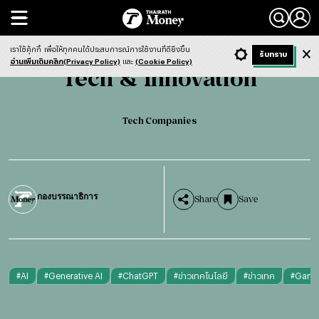
Search
Tech & Innovation
Tech Companies
เราใช้คุ้กกี้
เพื่อให้ทุกคนได้ประสบการณ์การใช้งานที่ดียิ่งขึ้น
+ ก
- ก
รับทราบ
Light
Dark
ฟังข่าว
อ่านเพิ่มเติมคลิก(Privacy Policy)
และ
(Cookie Policy)
Tech & Innovation
Tech Companies
กองบรรณาธิการ
Share
Save
#
AI
#
Generative AI
#
ChatGPT
#
ข่าวเทคโนโลยี
#
ข่าวเทค
#
Gartn