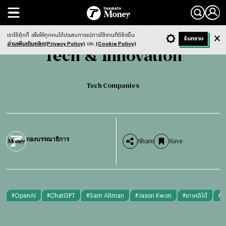
Search
Tech & Innovation
Tech Companies
เราใช้คุ้กกี้
เพื่อให้ทุกคนได้ประสบการณ์การใช้งานที่ดียิ่งขึ้น
+ ก
- ก
รับทราบ
Light
Dark
ฟังข่าว
อ่านเพิ่มเติมคลิก(Privacy Policy)
และ
(Cookie Policy)
Tech & Innovation
Tech Companies
กองบรรณาธิการ
Share
Save
#
OpenAI
#
ChatGPT
#
Sam Altman
#
Jason Kwon
#
เกาหลีใต้
#
ญี