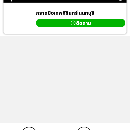
กราดยิงเทพศิรินทร์ นนทบุรี
ติดตาม