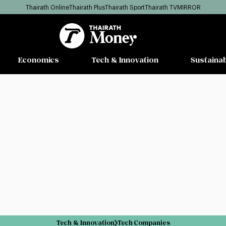
Thairath Online
Thairath Plus
Thairath Sport
Thairath TV
MIRROR
Economics
Tech & Innovation
Sustainab
Tech & Innovation
Tech Companies