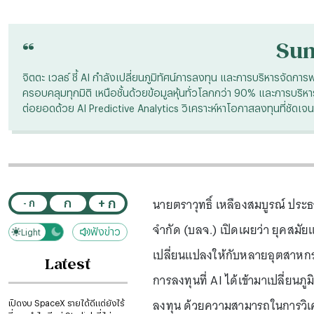
“
Su
จิตตะ เวลธ์ ชี้ AI กำลังเปลี่ยนภูมิทัศน์การลงทุน และการบริหารจัดการ
ครอบคลุมทุกมิติ เหนือชั้นด้วยข้อมูลหุ้นทั่วโลกกว่า 90% และการบริห
ต่อยอดด้วย AI Predictive Analytics วิเคราะห์หาโอกาสลงทุนที่ชัดเจน
นายตราวุทธิ์ เหลืองสมบูรณ์ ประธ
+ ก
ก
- ก
จำกัด (บลจ.) เปิดเผยว่า ยุคสมัย
ฟังข่าว
Light
Dark
เปลี่ยนแปลงให้กับหลายอุตสาหกรรม
Latest
การลงทุนที่ AI ได้เข้ามาเปลี่ยน
ลงทุน ด้วยความสามารถในการวิเครา
เปิดงบ SpaceX รายได้ดีแต่ยังไร้