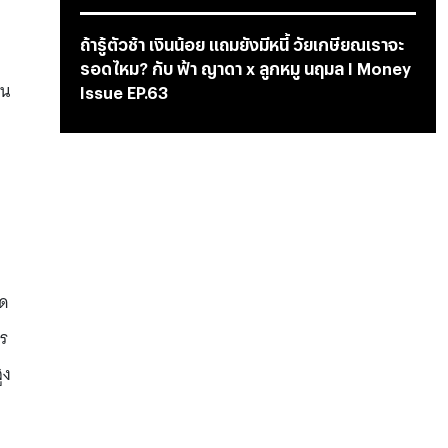
ถ้ารู้ตัวช้า เงินน้อย แถมยังมีหนี้ วัยเกษียณเราจะ
รอดไหม? กับ ฟ้า ญาดา x ลูกหมู นฤมล I Money
าน
Issue EP.63
าด
าร
ูง