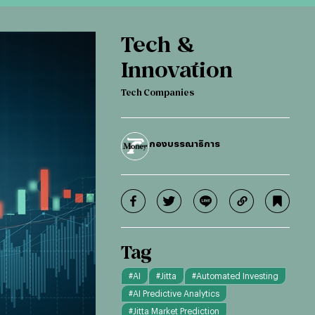
Tech &
Innovation
Tech Companies
กองบรรณาธิการ
Tag
#
AI
#
Jitta
#
Automated Investing
#
AI Predictive Analytics
#
Jitta Market Prediction