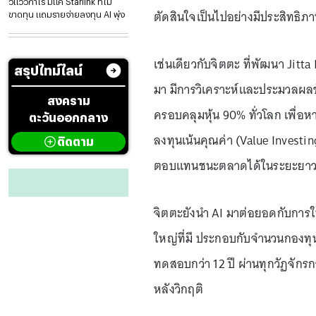
วี่แววกำไร มีแค่ Starlink ที่ไม่
ตัดสินใจเป็นไปอย่างมีประสิทธิภ
ขาดทุน แถมรายจ่ายลงทุน AI พุ่ง
เช่นเดียวกับจิตตะ ที่พัฒนา Jitta
สรุปไทม์ไลน์
มา มีการวิเคราะห์และประมวลผลข้อม
สงคราม
ครอบคลุมหุ้น 90% ทั่วโลก เพื่อห
ตะวันออกกลาง
ลงทุนเน้นคุณค่า (Value Investing
ติดตาม
ตอบแทนชนะตลาดได้ในระยะยา
จิตตะยังนำ AI มาต่อยอดกับการใ
ใหญ่ที่มี ประกอบกับจำนวนกองทุ
ทดสอบกว่า 12 ปี ผ่านทุกวัฏจักร
หลังวิกฤติ