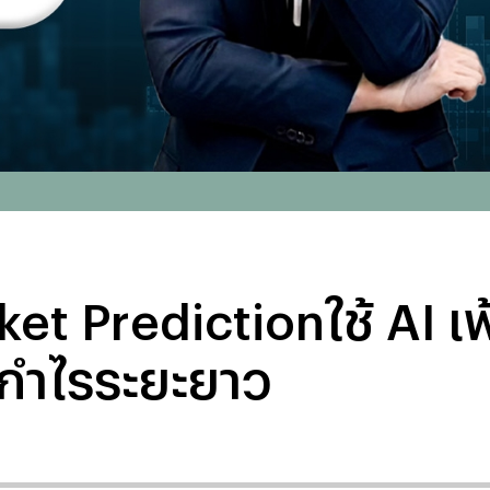
rket Predictionใช้ AI เ
ำกำไรระยะยาว