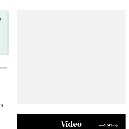
“
ิน
Video
More