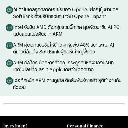
จับตาโมเดลรุกตลาดเอเชียของ OpenAI ยึดญี่ปุ่นผ่านดีล
SoftBank ตั้งบริษัทร่วมทุน “SB OpenAI Japan”
Intel จับมือ AMD ตั้งกลุ่มรวมบิ๊กเทค ลุยพัฒนาชิป AI PC
แย่งส่วนแบ่งคืนจาก ARM
ARM ผู้ออกแบบชิปให้บิ๊กเทค หุ้นพุ่ง 48% รับกระแส AI
ดีมานด์ล้น ดึง SoftBank ผู้ถือหุ้นใหญ่ฟื้นตัว
ARM คือใคร ตัวละครสำคัญ กระดูกสันหลังของบริษัท
เทคโนโลยีทั่วโลก ที่ Apple เคยจำใจตัดขาด
เจอศึกหนัก ARM ตามกูเกิล ตัดสัมพันธ์การค้า ยุติทำงานกับ
หัวเว่ย
Investment
Personal Finance