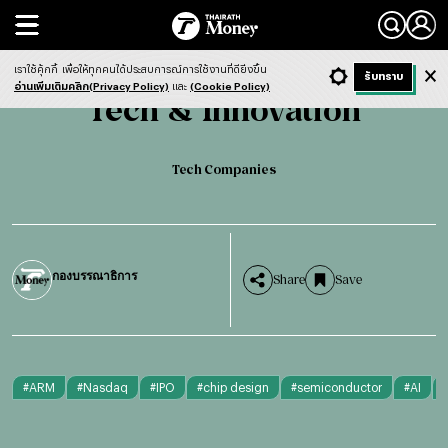
Search
Tech & Innovation
Tech Companies
เราใช้คุ้กกี้
เพื่อให้ทุกคนได้ประสบการณ์การใช้งานที่ดียิ่งขึ้น
+ ก
- ก
รับทราบ
Light
Dark
ฟังข่าว
อ่านเพิ่มเติมคลิก(Privacy Policy)
และ
(Cookie Policy)
Tech & Innovation
Tech Companies
กองบรรณาธิการ
Share
Save
#
ARM
#
Nasdaq
#
IPO
#
chip design
#
semiconductor
#
AI