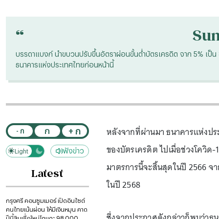
“
Su
บรรดาแบงก์ นำขบวนปรับขึ้นอัตราผ่อนขั้นต่ำบัตรเครดิต จาก 5% เป็น
ธนาคารแห่งประเทศไทยก่อนหน้านี้
หลังจากที่ผ่านมา ธนาคารแห่งปร
+ ก
ก
- ก
ของบัตรเครดิต ไปเมื่อช่วงโควิด-1
ฟังข่าว
Light
Dark
มาตรการนี้จะสิ้นสุดในปี 2566 จา
Latest
ในปี 2568
กรุงศรี คอนซูมเมอร์ เปิดอินไซต์
คนไทยเน้นผ่อน ให้มีเงินหมุน คาด
ซึ่งจากประกาศดังกล่าวก็พบว่าธนา
ปีนี้สินเชื่อใหม่โตแตะ 98,000