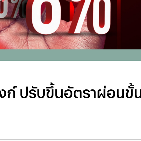
งก์ ปรับขึ้นอัตราผ่อนขั