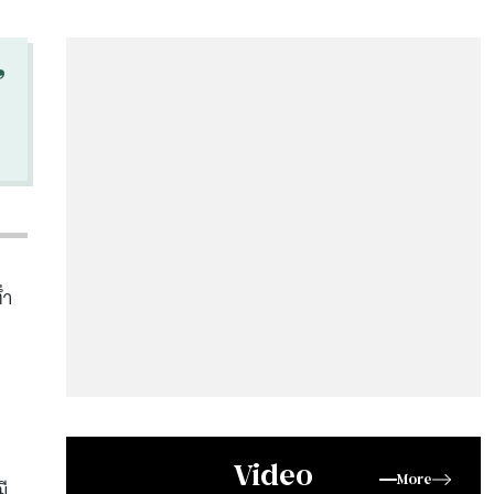
“
่ำ
%
Video
More
ี