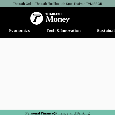
Thairath Online
Thairath Plus
Thairath Sport
Thairath TV
MIRROR
Economics
Tech & Innovation
Sustainab
Personal Finance
Finance and Banking