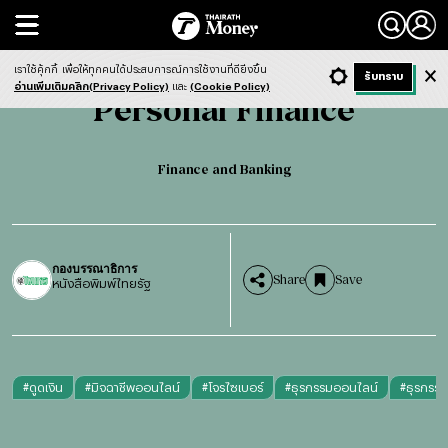
Search
Personal Finance
Finance and Banking
เราใช้คุ้กกี้
เพื่อให้ทุกคนได้ประสบการณ์การใช้งานที่ดียิ่งขึ้น
+ ก
- ก
รับทราบ
Light
Dark
ฟังข่าว
อ่านเพิ่มเติมคลิก(Privacy Policy)
และ
(Cookie Policy)
Personal Finance
Finance and Banking
กองบรรณาธิการ
Share
Save
หนังสือพิมพ์ไทยรัฐ
#
ดูดเงิน
#
มิจฉาชีพออนไลน์
#
โจรไซเบอร์
#
ธุรกรรมออนไลน์
#
ธุรกรรม