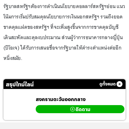
รัฐบาลสหรัฐฯต้องการดำเนินนโยบายดอลลาร์สหรัฐฯอ่อน แนว
โน้มการเริ่มปรับสมดุลนโยบายการเงินนอกสหรัฐฯ รวมถึงยอด
ขาดดุลแฝดของสหรัฐฯ ที่จะเพิ่มสูงขึ้นจากการขาดดุลบัญชี
เดินสะพัดและดุลงบประมาณ ส่วนผู้ว่าการธนาคารกลางญี่ปุ่น
(บีโอเจ) ได้รับการเสนอชื่อจากรัฐบาลให้ดำรงตำแหน่งต่ออีก
หนึ่งสมัย.
สรุปไทม์ไลน์
ดูทั้งหมด
สงครามตะวันออกกลาง
ติดตาม