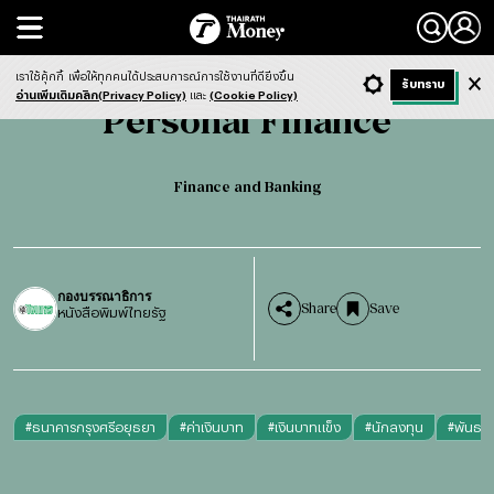
Search
Personal Finance
Finance and Banking
เราใช้คุ้กกี้
เพื่อให้ทุกคนได้ประสบการณ์การใช้งานที่ดียิ่งขึ้น
+ ก
- ก
รับทราบ
Light
Dark
ฟังข่าว
อ่านเพิ่มเติมคลิก(Privacy Policy)
และ
(Cookie Policy)
Personal Finance
Finance and Banking
กองบรรณาธิการ
Share
Save
หนังสือพิมพ์ไทยรัฐ
#
ธนาคารกรุงศรีอยุธยา
#
ค่าเงินบาท
#
เงินบาทแข็ง
#
นักลงทุน
#
พันธบั