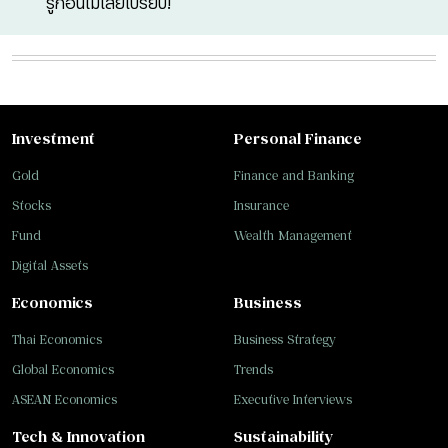
รู้ก่อนไม่เสียเปรียบ!
Investment
Personal Finance
Gold
Finance and Banking
Stocks
Insurance
Fund
Wealth Management
Digital Assets
Economics
Business
Thai Economics
Business Strategy
Global Economics
Trends
ASEAN Economics
Executive Interviews
Tech & Innovation
Sustainability