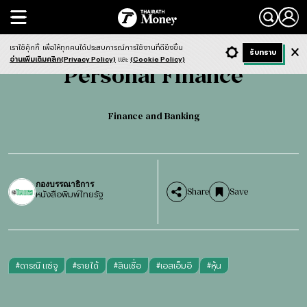
Search
Personal Finance
Finance and Banking
เราใช้คุ้กกี้
เพื่อให้ทุกคนได้ประสบการณ์การใช้งานที่ดียิ่งขึ้น
+ ก
- ก
รับทราบ
Light
Dark
ฟังข่าว
อ่านเพิ่มเติมคลิก(Privacy Policy)
และ
(Cookie Policy)
Personal Finance
Finance and Banking
กองบรรณาธิการ
Share
Save
หนังสือพิมพ์ไทยรัฐ
#
ดารณี แซ่จู
#
รายได้
#
สินเชื่อ
#
เอสเอ็มอี
#
หุ้น