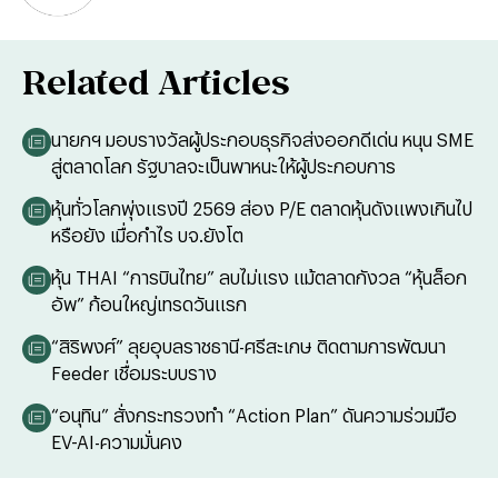
Related Articles
นายกฯ มอบรางวัลผู้ประกอบธุรกิจส่งออกดีเด่น หนุน SME
สู่ตลาดโลก รัฐบาลจะเป็นพาหนะให้ผู้ประกอบการ
หุ้นทั่วโลกพุ่งแรงปี 2569 ส่อง P/E ตลาดหุ้นดังแพงเกินไป
หรือยัง เมื่อกำไร บจ.ยังโต
หุ้น THAI “การบินไทย” ลบไม่แรง แม้ตลาดกังวล “หุ้นล็อก
อัพ” ก้อนใหญ่เทรดวันแรก
“สิริพงศ์” ลุยอุบลราชธานี-ศรีสะเกษ ติดตามการพัฒนา
Feeder เชื่อมระบบราง
“อนุทิน” สั่งกระทรวงทำ “Action Plan” ดันความร่วมมือ
EV-AI-ความมั่นคง