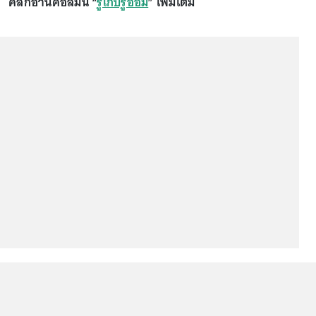
คลิกอ่านคอลัมน์ “
รู้เก็บรู้ออม
” เพิ่มเติม