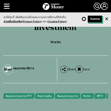
Search
Investment
Stocks
เราใช้คุ้กกี้
เพื่อให้ทุกคนได้ประสบการณ์การใช้งานที่ดียิ่งขึ้น
+ ก
- ก
รับทราบ
Light
Dark
ฟังข่าว
อ่านเพิ่มเติมคลิก(Privacy Policy)
และ
(Cookie Policy)
Investment
Stocks
กองบรรณาธิการ
Share
Save
#
ผลประกอบการ PTT
#
งบการเงิน
#
ผลประกอบการ
#
ปตท.
#
PTT
#