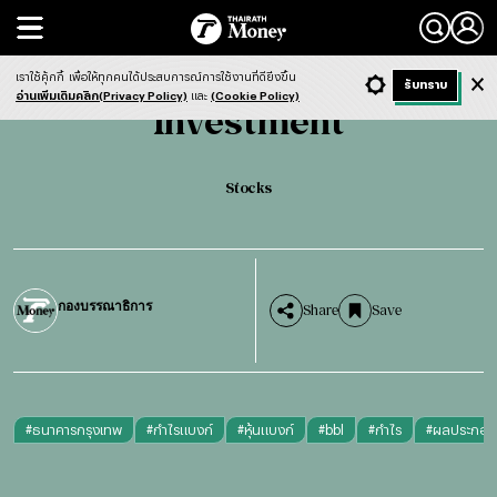
Search
Investment
Stocks
เราใช้คุ้กกี้
เพื่อให้ทุกคนได้ประสบการณ์การใช้งานที่ดียิ่งขึ้น
+ ก
- ก
รับทราบ
Light
Dark
ฟังข่าว
อ่านเพิ่มเติมคลิก(Privacy Policy)
และ
(Cookie Policy)
Investment
Stocks
กองบรรณาธิการ
Share
Save
#
ธนาคารกรุงเทพ
#
กําไรแบงก์
#
หุ้นแบงก์
#
bbl
#
กําไร
#
ผลประกอบ