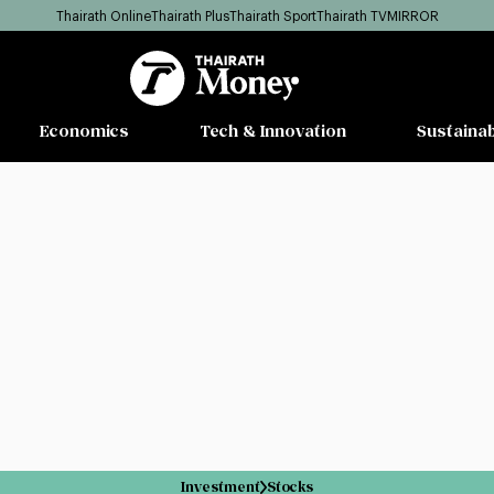
Thairath Online
Thairath Plus
Thairath Sport
Thairath TV
MIRROR
Economics
Tech & Innovation
Sustainab
Investment
Stocks