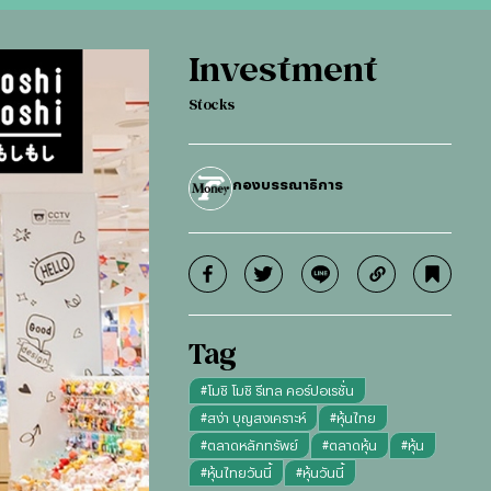
Investment
Stocks
กองบรรณาธิการ
Tag
#
โมชิ โมชิ รีเทล คอร์ปอเรชั่น
#
สง่า บุญสงเคราะห์
#
หุ้นไทย
#
ตลาดหลักทรัพย์
#
ตลาดหุ้น
#
หุ้น
#
หุ้นไทยวันนี้
#
หุ้นวันนี้