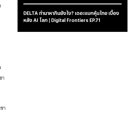
ม
DELTA ทำมาหากินยังไง? เดอะแบกหุ้นไทย เบื้อง
หลัง AI โลก | Digital Frontiers EP.71
น
าขา
าขา