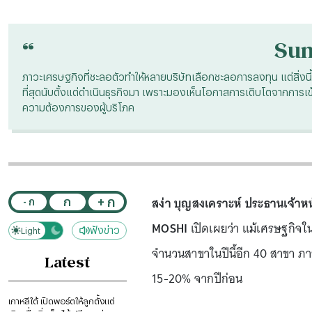
“
Su
ภาวะเศรษฐกิจที่ชะลอตัวทำให้หลายบริษัทเลือกชะลอการลงทุน แต่สิ่งนี
ที่สุดนับตั้งแต่ดำเนินธุรกิจมา เพราะมองเห็นโอกาสการเติบโตจากการเข้าถึ
ความต้องการของผู้บริโภค
สง่า บุญสงเคราะห์ ประธานเจ้าหน้า
+ ก
ก
- ก
MOSHI
เปิดเผยว่า แม้เศรษฐกิจใ
ฟังข่าว
Light
Dark
จำนวนสาขาในปีนี้อีก 40 สาขา ภายใ
Latest
15-20% จากปีก่อน
เกาหลีใต้ เปิดพอร์ตให้ลูกตั้งแต่