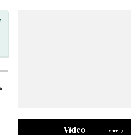
“
ือ
ม
Video
More