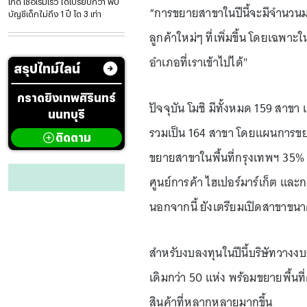
เกิด เชื่อเริ่มเร็ว ได้เปรียบกว่า พบ
“การขยายสาขาในปีนี้จะมีจำนวนมาก
บัญชีเด็กไม่ถึง 1 ปี โต 3 เท่า
ลูกค้าใหม่ๆ ที่เพิ่มขึ้น โดยเฉพาะ
อำเภอที่เราเข้าไปได้"
สรุปไทม์ไลน์
กราดยิงเทพศิรินทร์
ปัจจุบัน โมชิ มีทั้งหมด 159 สาข
นนทบุรี
รวมเป็น 164 สาขา โดยแผนการขยาย
ติดตาม
ขยายสาขาในพื้นที่กรุงเทพฯ 35% 
ศูนย์การค้า ไฮเปอร์มาร์เก็ต แล
นอกจากนี้ ยังเตรียมเปิดสาขาขนาดให
สำหรับงบลงทุนในปีนี้บริษัทวาง
เดิมกว่า 50 แห่ง พร้อมขยายพื้นที
สินค้าที่หลากหลายมากขึ้น