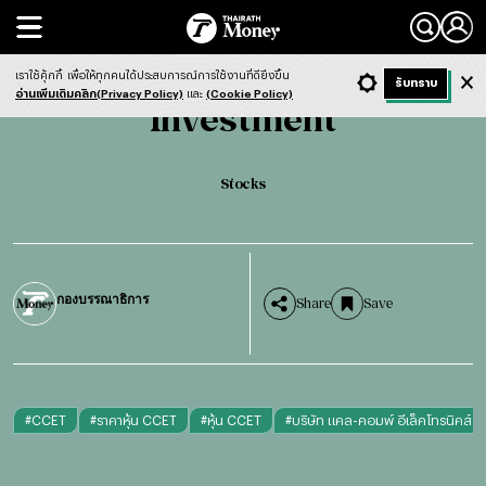
Search
Investment
Stocks
เราใช้คุ้กกี้
เพื่อให้ทุกคนได้ประสบการณ์การใช้งานที่ดียิ่งขึ้น
+ ก
- ก
รับทราบ
Light
Dark
ฟังข่าว
อ่านเพิ่มเติมคลิก(Privacy Policy)
และ
(Cookie Policy)
Investment
Stocks
กองบรรณาธิการ
Share
Save
#
CCET
#
ราคาหุ้น CCET
#
หุ้น CCET
#
บริษัท แคล-คอมพ์ อีเล็คโทรนิคส์