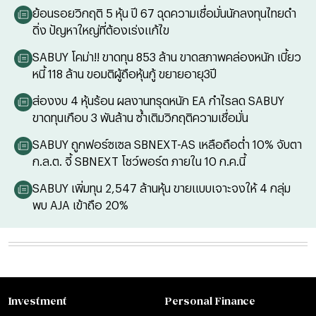
ย้อนรอยวิกฤติ 5 หุ้น ปี 67 ฉุดความเชื่อมั่นนักลงทุนไทยดำ
ดิ่ง ปัญหาใหญ่ที่ต้องเร่งแก้ไข
SABUY โคม่า!! ขาดทุน 853 ล้าน ขาดสภาพคล่องหนัก เบี้ยว
หนี้ 118 ล้าน ขอมติผู้ถือหุ้นกู้ ขยายอายุ3ปี
ส่องงบ 4 หุ้นร้อน ผลงานทรุดหนัก EA กำไรลด SABUY
ขาดทุนเกือบ 3 พันล้าน ซ้ำเติมวิกฤติความเชื่อมั่น
SABUY ถูกฟอร์ซเซล SBNEXT-AS เหลือถือต่ำ 10% จับตา
ก.ล.ต. จี้ SBNEXT โชว์พอร์ต ภายใน 10 ก.ค.นี้
SABUY เพิ่มทุน 2,547 ล้านหุ้น ขายแบบเจาะจงให้ 4 กลุ่ม
พบ AJA เข้าถือ 20%
Investment
Personal Finance