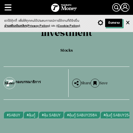
Search
Investment
Stocks
เราใช้คุ้กกี้
เพื่อให้ทุกคนได้ประสบการณ์การใช้งานที่ดียิ่งขึ้น
+ ก
- ก
รับทราบ
Light
Dark
ฟังข่าว
อ่านเพิ่มเติมคลิก(Privacy Policy)
และ
(Cookie Policy)
Investment
Stocks
กองบรรณาธิการ
Share
Save
#
SABUY
#
หุ้นกู้
#
หุ้น SABUY
#
หุ้นกู้ SABUY258A
#
หุ้นกู้ SABUY254