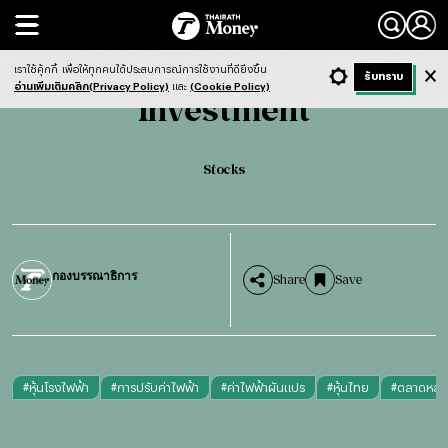
Search
Investment
Stocks
เราใช้คุ้กกี้
เพื่อให้ทุกคนได้ประสบการณ์การใช้งานที่ดียิ่งขึ้น
+ ก
- ก
รับทราบ
Light
Dark
ฟังข่าว
อ่านเพิ่มเติมคลิก(Privacy Policy)
และ
(Cookie Policy)
Investment
Stocks
กองบรรณาธิการ
Share
Save
#
หุ้นโรงไฟฟ้า
#
การปรับค่าไฟฟ้า
#
ค่าไฟฟ้าผันแปร
#
หุ้นไทย
#
ตลาดหลัก