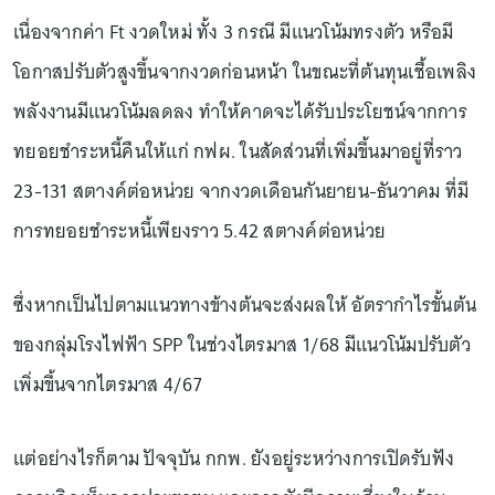
เนื่องจากค่า Ft งวดใหม่ ทั้ง 3 กรณี มีแนวโน้มทรงตัว หรือมี
โอกาสปรับตัวสูงขึ้นจากงวดก่อนหน้า ในขณะที่ต้นทุนเชื้อเพลิง
พลังงานมีแนวโน้มลดลง ทำให้คาดจะได้รับประโยชน์จากการ
ทยอยชำระหนี้คืนให้แก่ กฟผ. ในสัดส่วนที่เพิ่มขึ้นมาอยู่ที่ราว
23-131 สตางค์ต่อหน่วย จากงวดเดือนกันยายน-ธันวาคม ที่มี
การทยอยชำระหนี้เพียงราว 5.42 สตางค์ต่อหน่วย
ซึ่งหากเป็นไปตามแนวทางข้างต้นจะส่งผลให้ อัตรากำไรขั้นต้น
ของกลุ่มโรงไฟฟ้า SPP ในช่วงไตรมาส 1/68 มีแนวโน้มปรับตัว
เพิ่มขึ้นจากไตรมาส 4/67
แต่อย่างไรก็ตาม ปัจจุบัน กกพ. ยังอยู่ระหว่างการเปิดรับฟัง